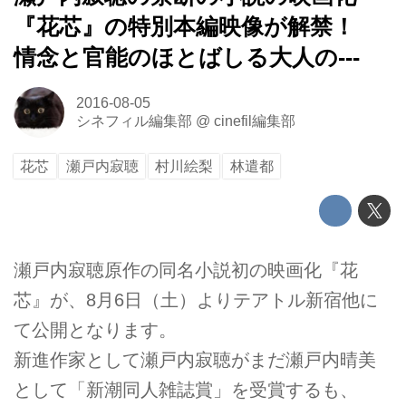
『花芯』の特別本編映像が解禁！
情念と官能のほとばしる大人の---
2016-08-05
シネフィル編集部
@
cinefil編集部
花芯
瀬戸内寂聴
村川絵梨
林遣都
瀬戸内寂聴原作の同名小説初の映画化『花
芯』が、8月6日（土）よりテアトル新宿他に
て公開となります。
新進作家として瀬戸内寂聴がまだ瀬戸内晴美
として「新潮同人雑誌賞」を受賞するも、