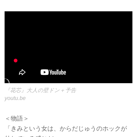
『花芯』大人の壁ドン＋予告
youtu.be
＜物語＞
「きみという女は、からだじゅうのホックが