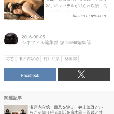
家」のレッテルが貼られ以後、長
く文壇的沈黙を余儀なくされた瀬
kashin-movie.com
戸内寂聴原作 主演・村川絵梨で
初の映画化！
2016-08-05
シネフィル編集部
@
cinefil編集部
花芯
瀬戸内寂聴
村川絵梨
林遣都
Facebook
関連記事
瀬戸内寂聴一回忌を迎え、井上荒野だか
らこそ知り得る裏話を廣木隆一監督と共