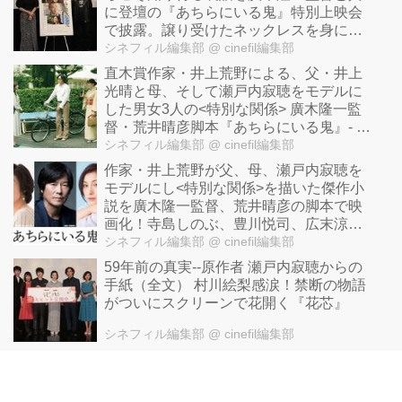
に登壇の『あちらにいる鬼』特別上映会
で披露。譲り受けたネックレスを身に着
け「３人は同じ墓地で眠っている」
シネフィル編集部
@ cinefil編集部
直木賞作家・井上荒野による、父・井上
光晴と母、そして瀬戸内寂聴をモデルに
した男女3人の<特別な関係> 廣木隆一監
督・荒井晴彦脚本『あちらにいる鬼』- 緊
張の走る三者初対面シーン解禁！
シネフィル編集部
@ cinefil編集部
作家・井上荒野が父、母、瀬戸内寂聴を
モデルにし<特別な関係>を描いた傑作小
説を廣木隆一監督、荒井晴彦の脚本で映
画化！寺島しのぶ、豊川悦司、広末涼子
よりコメントも到着！『あちらにいる
シネフィル編集部
@ cinefil編集部
鬼』
59年前の真実--原作者 瀬戸内寂聴からの
手紙（全文） 村川絵梨感涙！禁断の物語
がついにスクリーンで花開く『花芯』
シネフィル編集部
@ cinefil編集部