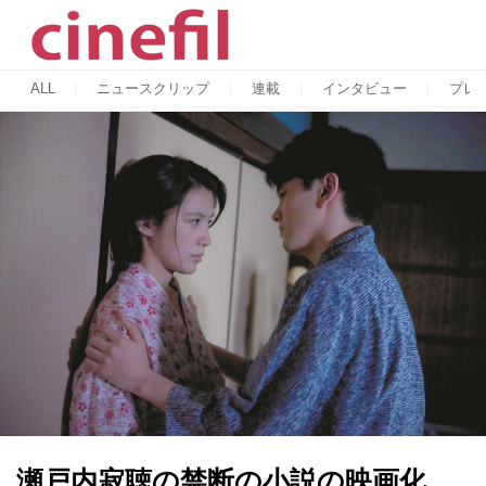
ALL
ニュースクリップ
連載
インタビュー
プレ
瀬戸内寂聴の禁断の小説の映画化