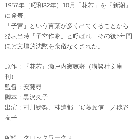
1957年（昭和32年）10月「花芯」を『新潮』
に発表。
「子宮」という言葉が多く出てくることから
発表当時「子宮作家」と呼ばれ、その後5年間
ほど文壇的沈黙を余儀なくされた。
原作：『花芯』瀬戸内寂聴著（講談社文庫
刊）
監督：安藤尋
脚本：黒沢久子
出演：村川絵梨、林遣都、安藤政信 ／毬谷
友子
配給：クロックワークス