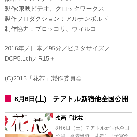
製作:東映ビデオ、クロックワークス
製作プロダクション：アルチンボルド
制作協力：ブロッコリ、ウィルコ
2016年／日本／95分／ビスタサイズ／
DCP5.1ch／R15＋
(C)2016「花芯」製作委員会
8月​6日(土)​ テアトル新宿他全国公開
映画「花芯」
8月6日（土）テアトル新宿他全国
公開 発表当時、著者に「子宮作