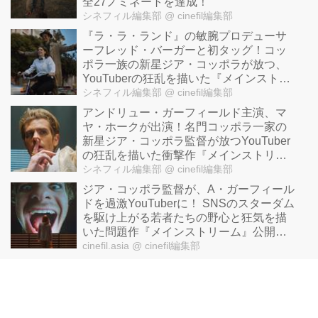
全27ノミネートを達成！
シネフィル編集部
@ cinefil編集部
『ラ・ラ・ランド』の敏腕プロデューサ
ーフレッド・バーガーと初タッグ！コッ
ポラ一族の新星ジア・コッポラが放つ、
YouTuberの狂乱を描いた『メインストリ
ーム』本編映像！
シネフィル編集部
@ cinefil編集部
アンドリュー・ガーフィールド主演、マ
ヤ・ホークが出演！名門コッポラ一家の
新星ジア・コッポラ監督が放つYouTuber
の狂乱を描いた衝撃作『メインストリー
ム』予告解禁！
シネフィル編集部
@ cinefil編集部
ジア・コッポラ監督が、A・ガーフィール
ドを過激YouTuberに！ SNSのスターダム
を駆け上がる若者たちの野心と狂気を描
いた問題作『メインストリーム』公開決
定！
cinefil.asia
@ cinefil編集部