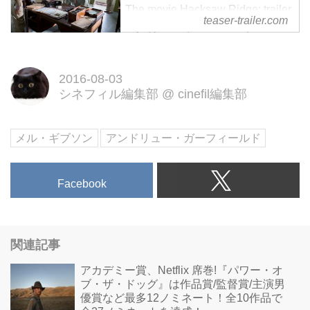
The movie Hacksaw Ridge: trailer,
teaser-trailer.com
clips, photos, soundtrack, news
and much more!
2016-08-03
シネフィル編集部
@
cinefil編集部
メル・ギブソン
アンドリュー・ガーフィールド
Facebook
関連記事
アカデミー賞、Netflix 席巻!『パワー・オ
ブ・ザ・ドッグ』は作品賞/監督賞/主演男
優賞など最多12ノミネート！全10作品で