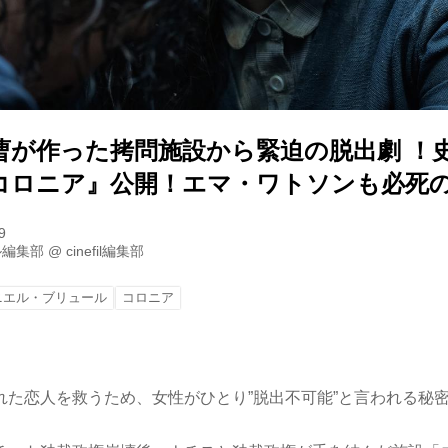
曹が作った拷問施設から緊迫の脱出劇 ！
コロニア』公開！エマ・ワトソンも必死
9
ル編集部
@
cinefil編集部
ニエル・ブリュール
コロニア
れた恋人を救うため、女性がひとり”脱出不可能”と言われる秘