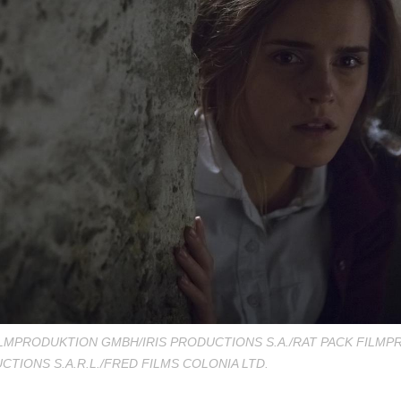
ILMPRODUKTION GMBH/IRIS PRODUCTIONS S.A./RAT PACK FILM
TIONS S.A.R.L./FRED FILMS COLONIA LTD.