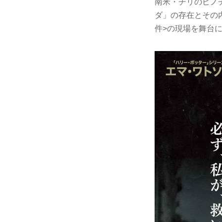
南米・チリのピノ
ダ」の存在とその
件>の現場を舞台