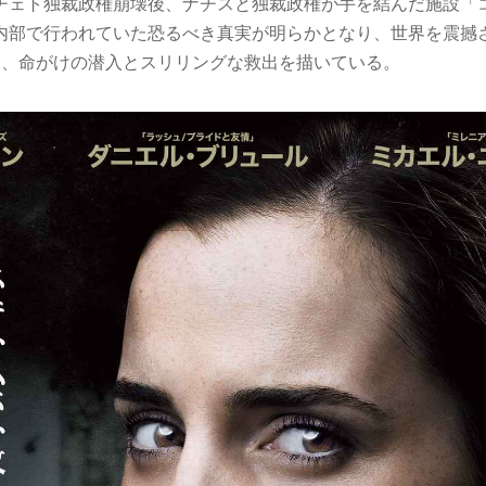
チェト独裁政権崩壊後、ナチスと独裁政権が手を結んだ施設「
内部で行われていた恐るべき真実が明らかとなり、世界を震撼
に、命がけの潜入とスリリングな救出を描いている。