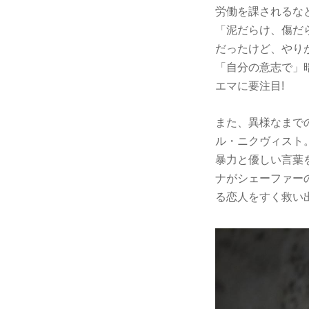
労働を課されるな
「泥だらけ、傷だ
だったけど、やり
「自分の意志で」
エマに要注目!
また、異様なまで
ル・ニクヴィスト
暴力と優しい言葉
ナがシェーファー
る恋人をすく救い