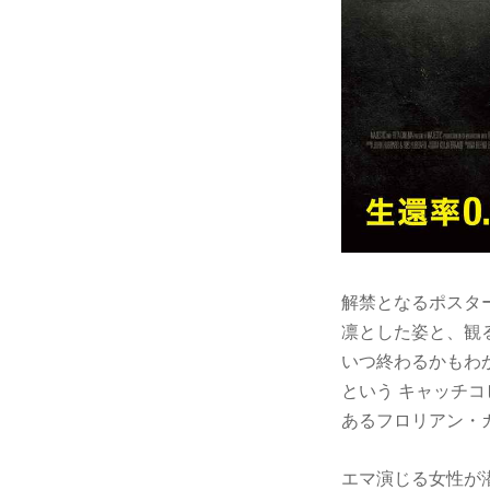
解禁となるポスタ
凛とした姿と、観
いつ終わるかもわ
という キャッチ
あるフロリアン・
エマ演じる女性が