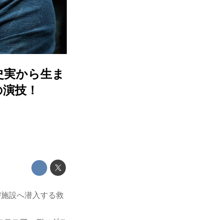
史実から生ま
の演技！
密施設へ潜入する救