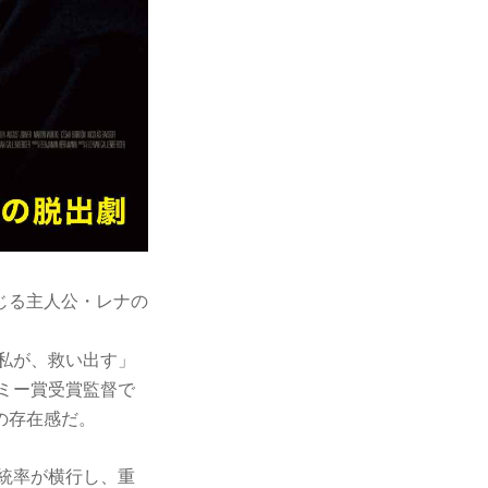
じる主人公・レナの
私が、救い出す」
ミー賞受賞監督で
の存在感だ。
統率が横行し、重