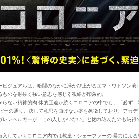
ービジュアルは、暗闇のなかに浮かび上がるエマ・ワトソン演
るものを射抜く強い意志を感じる視線が印象的。
からない精神的肉 体的圧迫が続くコロニアの中でも、「必ず、
コピーの通り、決して意思を曲げない姿を象徴しており、アカデ
ガレンベルガーが「この人しかいない」と惚れ込んだのも納得
潜入していくコロニア内では教皇・シェーファーの 暴力による