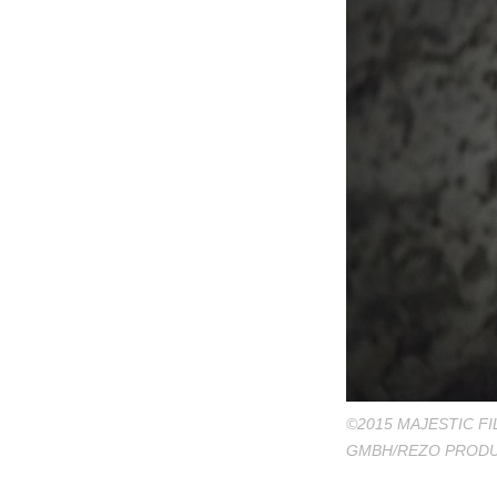
©2015 MAJESTIC F
GMBH/REZO PRODUC