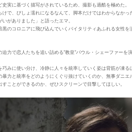
ど史実に基づく描写がされているため、撮影も過酷を極めた。
らけで、びしょ濡れになるなんて、脚本だけではわからなかった(
がいがありました」と語ったエマ。
暗黒のコロニアに飛び込んでいくバイタリティあふれる女性を
の迫力で恋人たちを追い詰める”教皇”パウル・シェーファーを
。
を巧みに使い分け、冷静に人々を統率していく姿は背筋が凍る
の暴力と統率をどのようにくぐり抜けていくのか、無事ダニエ
出すことができるのか、ぜひスクリーンで目撃してほしい。