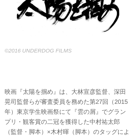
©2016 UNDERDOG FILMS
映画『太陽を掴め』は、大林宣彦監督、深田
晃司監督らが審査委員を務めた第27回（2015
年）東京学生映画祭にて『雲の屑』でグラン
プリ・観客賞の二冠を獲得した中村祐太郎
（監督・脚本）×木村暉（脚本）のタッグによ