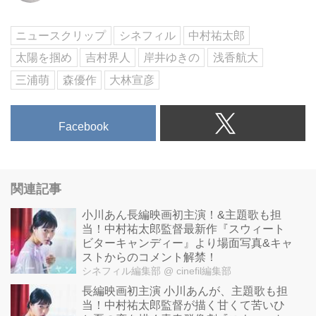
ニュースクリップ
シネフィル
中村祐太郎
太陽を掴め
吉村界人
岸井ゆきの
浅香航大
三浦萌
森優作
大林宣彦
Facebook
関連記事
小川あん長編映画初主演！&主題歌も担
当！中村祐太郎監督最新作『スウィート
ビターキャンディー』より場面写真&キャ
ストからのコメント解禁！
シネフィル編集部
@ cinefil編集部
長編映画初主演 小川あんが、主題歌も担
当！中村祐太郎監督が描く甘くて苦いひ