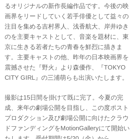
るオリジナルの新作長編作品です。今後の映
画界をリードしていく若手俳優として益々の
注目を集める吉村界人、浅香航大、岸井ゆき
のを主要キャストとして、音楽を題材に、東
京に生きる若者たちの青春を鮮烈に描きま
す。主要キャストの他、昨年の日本映画界を
震撼させた『野火』より森優作、『TOKYO
CITY GIRL』の三浦萌らも出演いたします。
撮影は15日間を掛けて既に完了。今夏の完
成、来年の劇場公開を目指し、この度ポスト
プロダクション及び劇場公開に向けたクラウ
ドファンディングをMotionGalleryにて開始い
たします。受付期間は5/20（金）から