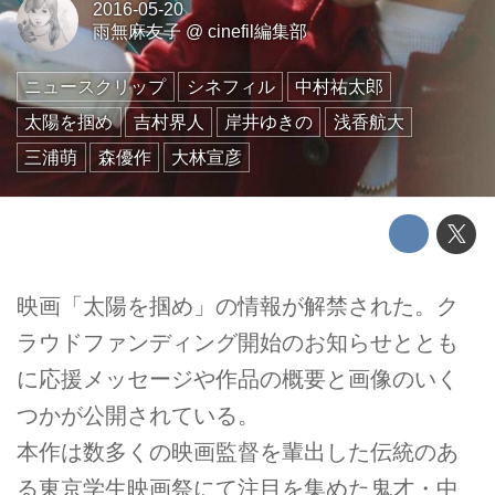
2016-05-20
雨無麻友子
@
cinefil編集部
ニュースクリップ
シネフィル
中村祐太郎
太陽を掴め
吉村界人
岸井ゆきの
浅香航大
三浦萌
森優作
大林宣彦
映画「太陽を掴め」の情報が解禁された。ク
ラウドファンディング開始のお知らせととも
に応援メッセージや作品の概要と画像のいく
つかが公開されている。
本作は数多くの映画監督を輩出した伝統のあ
る東京学生映画祭にて注目を集めた鬼才・中