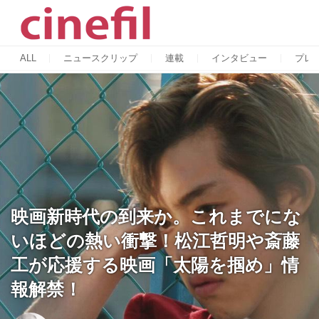
ALL
ニュースクリップ
連載
インタビュー
プレ
映画新時代の到来か。これまでにな
いほどの熱い衝撃！松江哲明や斎藤
工が応援する映画「太陽を掴め」情
報解禁！