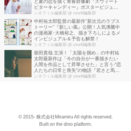
と夏の恋を描く青春群像劇『スウィート
ビターキャンディー』ポスタービジュア
ル&予告編解禁！
シネフィル編集部
@ cinefil編集部
中村祐太郎監督の最新作"新次元のラブス
トーリー"『新しい風』公開！人気沸騰中
の漫画家･大橋裕之、描き下ろしによるメ
インビジュアル＆予告も解禁！
シネフィル編集部
@ cinefil編集部
柴田貴哉 主演！「太陽を掴め」の中村祐
太郎最新作は「今の自分が一番描きたい
人間を作品として昇華させた」と言う-“恋
人たちの日常と喪失”の物語『若さと馬鹿
さ』
シネフィル編集部
@ cinefil編集部
© 2015- 株式会社Miramiru All rights reserved.
Built on
the dino platform
.