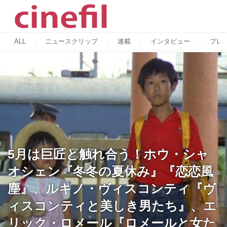
ALL
ニュースクリップ
連載
インタビュー
プレ
5月は巨匠と触れ合う！ホウ・シャ
オシェン『冬冬の夏休み』『恋恋風
塵』、ルキノ・ヴィスコンティ『ヴ
ィスコンティと美しき男たち』、エ
リック・ロメール『ロメールと女た