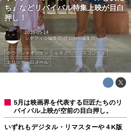
ち』などリバイバル特集上映が目白
押し！
2016-05-14
シネフィル編集部
@
cinefil編集部
ホウ・シャオシェン
ルキノ・ヴィスコンティ
エリック・ロメール
5月は映画界を代表する巨匠たちのリ
バイバル上映が空前の目白押し。
いずれもデジタル・リマスターや４K版