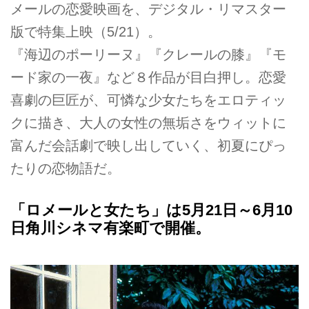
メールの恋愛映画を、デジタル・リマスター
版で特集上映（5/21）。
『海辺のポーリーヌ』『クレールの膝』『モ
ード家の一夜』など８作品が目白押し。恋愛
喜劇の巨匠が、可憐な少女たちをエロティッ
クに描き、大人の女性の無垢さをウィットに
富んだ会話劇で映し出していく、初夏にぴっ
たりの恋物語だ。
「ロメールと女たち」は5月21日～6月10
日角川シネマ有楽町で開催。