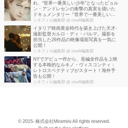
れ、“世界一番美しい少年”となったビョル
ン・アンドレセンの衝撃の真実を描いた
ドキュメンタリー『世界で一番美しい少
年』予告公開！
シネフィル編集部
@ cinefil編集部
イタリア映画黄金時代を築き上げた天才-
撮影監督カルロ・ディ・パルマ。撮影を
担当した26作品の映像場面写真を一気に
公開！
シネフィル編集部
@ cinefil編集部
NYでデビュー作から、長編全作品を上映
する本格的なルキノ・ヴィスコンティ：
レトロスペクティブがスタート！海外予
告も公開！
シネフィル編集部
@ cinefil編集部
© 2015- 株式会社Miramiru All rights reserved.