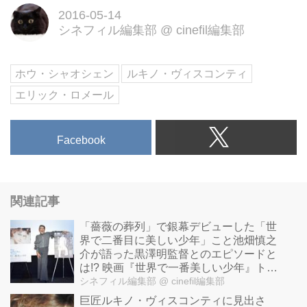
2016-05-14
シネフィル編集部
@
cinefil編集部
ホウ・シャオシェン
ルキノ・ヴィスコンティ
エリック・ロメール
Facebook
関連記事
「薔薇の葬列」で銀幕デビューした「世
界で二番目に美しい少年」こと池畑慎之
介が語った黒澤明監督とのエピソードと
は!? 映画『世界で一番美しい少年』トー
クイベント開催
シネフィル編集部
@ cinefil編集部
巨匠ルキノ・ヴィスコンティに見出さ