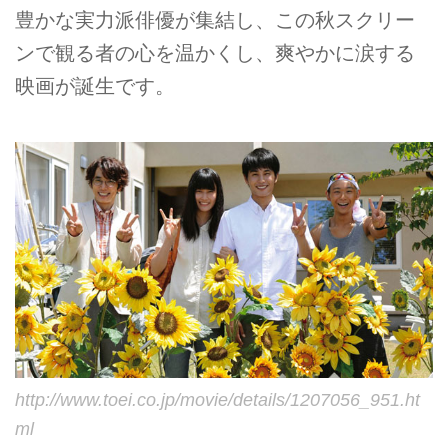
豊かな実力派俳優が集結し、この秋ス­クリー
ンで観る者の心を温かくし、爽やかに涙する
映画が誕生です。
http://www.toei.co.jp/movie/details/1207056_951.ht
ml