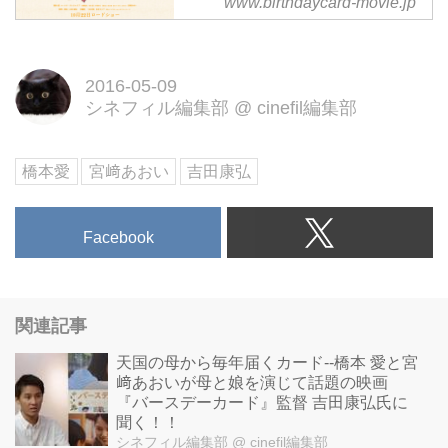
www.birthdaycard-movie.jp
東映「バースデーカード」橋本
愛 ユースケ・サンタマリア 須賀
健太 / 中村 蒼 / 木村多江 安藤玉
2016-05-09
恵 黒田大輔 清水 伸 田中
シネフィル編集部
@
cinefil編集部
圭 洞口依子 宮﨑あおい 監
督・脚本：田 康弘 主題歌：
「向日葵」木村カエラ（ＥＬＡ /
橋本愛
宮﨑あおい
吉田康弘
ビクターエンタテインメント）10
月22日 ロードショー
Facebook
関連記事
天国の母から毎年届くカード--橋本 愛と宮
﨑あおいが母と娘を演じて話題の映画
『バースデーカード』監督 吉田康弘氏に
聞く！！
シネフィル編集部
@ cinefil編集部