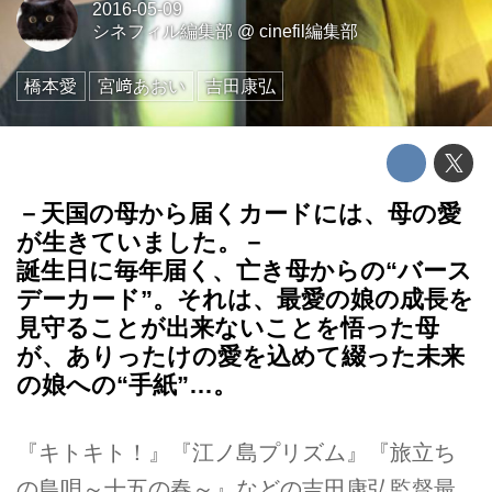
2016-05-09
シネフィル編集部
@
cinefil編集部
橋本愛
宮﨑あおい
吉田康弘
－天国の母から届くカードには、母の愛
が生きていました。－
誕生日に毎年届く、亡き母からの“バース
デーカード”。それは、最愛の娘の成長を
見守­ることが出来ないことを悟った母
が、ありったけの愛を込めて綴った未来
の娘への“手紙­”…。
『キトキト！』『江ノ島プリズム』『旅立ち
の島唄～十五の春～』などの吉田康弘監督最