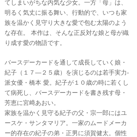
てしまいがちな内気な少女。一方「母」は、
明るく気丈に振る舞い、行動的で、いつも家
族を温かく見守り大きな愛で包む太陽のよう
な存在。 本作は、そんな正反対な娘と母が織
り成す愛の物語です。
バースデーカードを通して成長していく娘・
紀子（１７―２５歳）を演じるのは若手実力­
派女優・橋本 愛。紀子が１０歳の時に若くし
て病死し、バースデーカードを書き残す母・
芳恵に宮﨑あ­おい。
家族を温かく見守る紀子の父・宗一郎にはユ
ースケ・サンタマリア。一家のムード­メーカ
ー的存在の紀子の弟・正男に須賀健太。個性