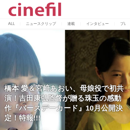
ALL
ニュースクリップ
連載
インタビュー
プレ
橋本 愛＆宮﨑あおい、母娘役で初共
演！吉田康弘監督が贈る珠玉の感動
作『バースデーカード』10月公開決
定！特報!!!