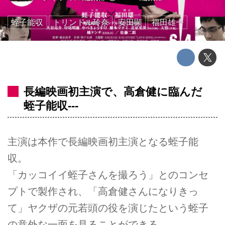
蛭子能収
トリンドル玲奈
安田顕
福田雄一
長編映画初主演で、高倉健に臨んだ
蛭子能収---
主演は本作で長編映画初主演となる蛭子能
収。
「カッコイイ蛭子さんを撮ろう」とのコンセ
プトで製作され、「高倉健さんになりきっ
て」ヤクザの元若頭の役を演じたという蛭子
の意外な一面を見ることができる。