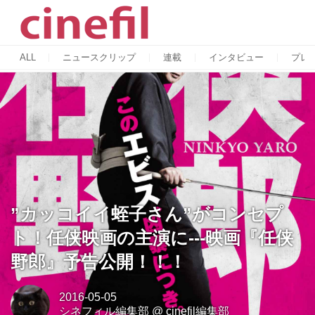
ALL
ニュースクリップ
連載
インタビュー
プレ
”カッコイイ蛭子さん”がコンセプ
ト！任侠映画の主演に---映画『任侠
野郎』予告公開！！！
2016-05-05
シネフィル編集部
@
cinefil編集部