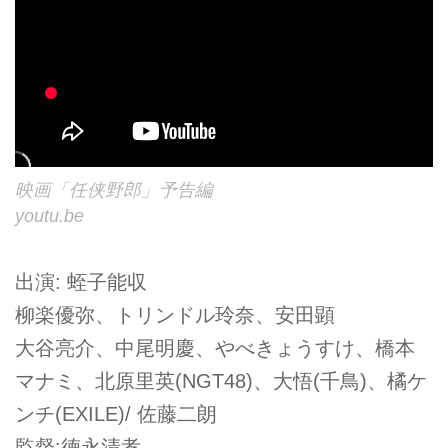
映画「任侠野郎」予告編
youtu.be
出演: 蛭子能収
柳楽優弥、トリンドル玲奈、安田顕
大谷亮介、中尾明慶、やべきょうすけ、橋本
マナミ、北原里英(NGT48)、大悟(千­鳥)、橘ケ
ンチ(EXILE)/ 佐藤二朗
監督:徳永清孝