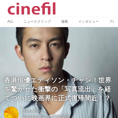
ALL
ニュースクリップ
連載
インタビュー
プレ
香港俳優エディソン・チャン！世界
を驚かせた衝撃の「写真流出」を経
てついに映画界に正式復帰間近！？
2016-05-01
xiaosong
@
cinefil編集部