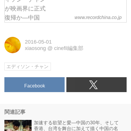
www.recordchina.co.jp
2016-05-01
xiaosong
@
cinefil編集部
エディソン・チャン
Facebook
関連記事
加速する欲望と愛―中国の30年、そして
香港、台湾を舞台に加えて描く中国の名