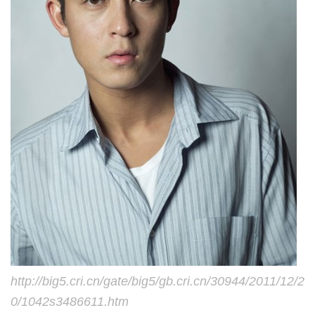
http://big5.cri.cn/gate/big5/gb.cri.cn/30944/2011/12/2
0/1042s3486611.htm