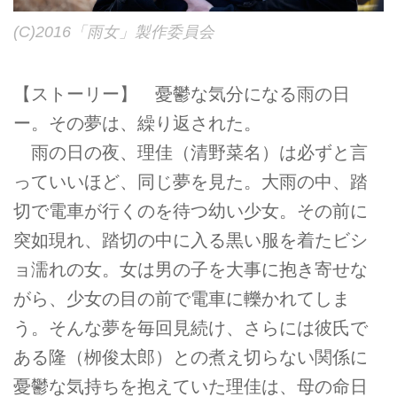
(C)2016「雨女」製作委員会
【ストーリー】 憂鬱な気分になる雨の日
ー。その夢は、繰り返された。
雨の日の夜、理佳（清野菜名）は必ずと言
っていいほど、同じ夢を見た。大雨の中、踏
切で電車が行くのを待つ幼い少女。その前に
突如現れ、踏切の中に入る黒い服を着たビシ
ョ濡れの女。女は男の子を大事に抱き寄せな
がら、少女の目の前で電車に轢かれてしま
う。そんな夢を毎回見続け、さらには彼氏で
ある隆（栁俊太郎）との煮え切らない関係に
憂鬱な気持ちを抱えていた理佳は、母の命日