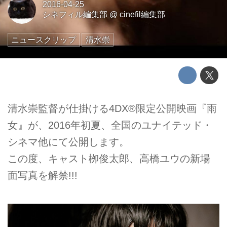
2016-04-25
シネフィル編集部
@
cinefil編集部
ニュースクリップ
清水崇
清水崇監督が仕掛ける4DX®限定公開映画『雨
女』が、2016年初夏、全国のユナイテッド・
シネマ他にて公開します。
この度、キャスト栁俊太郎、高橋ユウの新場
面写真を解禁!!!