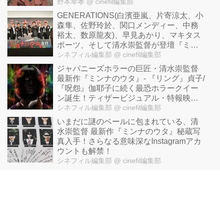
野本幸孝
@ cinefil編集部
GENERATIONS(白濱亜嵐、片寄涼太、小
森隼、佐野玲於、関口メンディー、中務
裕太、数原龍友)、早見あかり、マキタス
ポーツ、そして清水崇監督が登壇『ミン
ナのウタ』完成披露試写会！
シネフィル編集部
@ cinefil編集部
ジャパニーズホラーの巨匠・清水崇監督
最新作『ミンナのウタ』- 『リング』貞子/
『呪怨』伽耶子に続く最恐ホラークイー
ン誕生！ティザービジュアル・特報映像
解禁！
シネフィル編集部
@ cinefil編集部
いまだに謎のベールに包まれている、清
水崇監督 最新作『ミンナのウタ』秘蔵写
真入手！さらなる意味深なInstagramアカ
ウントも解禁！
シネフィル編集部
@ cinefil編集部