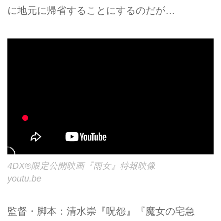
に地元に帰省することにするのだが…
4DX®限定公開映画『雨女』特報映像
youtu.be
監督・脚本：清水崇『呪怨』『魔女の宅急