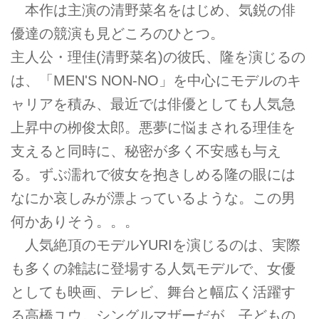
本作は主演の清野菜名をはじめ、気鋭の俳
優達の競演も見どころのひとつ。
主人公・理佳(清野菜名)の彼氏、隆を演じるの
は、「MEN'S NON-NO」を中心にモデルのキ
ャリアを積み、最近では俳優としても人気急
上昇中の栁俊太郎。悪夢に悩まされる理佳を
支えると同時に、秘密が多く不安感も与え
る。ずぶ濡れで彼女を抱きしめる隆の眼には
なにか哀しみが漂よっているような。この男
何かありそう。。。
人気絶頂のモデルYURIを演じるのは、実際
も多くの雑誌に登場する人気モデルで、女優
としても映画、テレビ、舞台と幅広く活躍す
る高橋ユウ。シングルマザーだが、子どもの