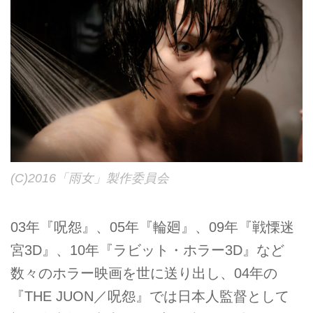
(C)2016「雨女」製作委員会
03年『呪怨』、05年『輪廻』、09年『戦慄迷
宮3D』、10年『ラビット・ホラー3D』など
数々のホラー映画を世に送り出し、04年の
『THE JUON／呪怨』では日本人監督として