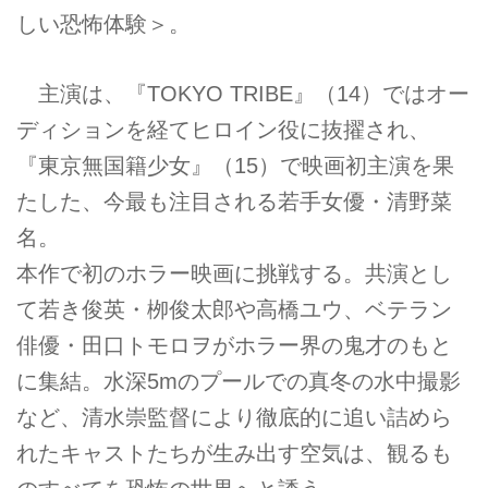
しい恐怖体験＞。
主演は、『TOKYO TRIBE』（14）ではオー
ディションを経てヒロイン役に抜擢され、
『東京無国籍少女』（15）で映画初主演を果
たした、今最も注目される若手女優・清野菜
名。
本作で初のホラー映画に挑戦する。共演とし
て若き俊英・栁俊太郎や高橋ユウ、ベテラン
俳優・田口トモロヲがホラー界の鬼才のもと
に集結。水深5mのプールでの真冬の水中撮影
など、清水崇監督により徹底的に追い詰めら
れたキャストたちが生み出す空気は、観るも