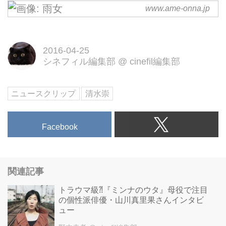
www.ame-onna.jp
雨女
世界中を恐怖で震撼させたジャパ
ニーズホラーの巨匠 清水崇「呪
2016-04-25
怨」が、全ての映画ファンに仕掛
シネフィル編集部
@
cinefil編集部
ける、新しい＜恐怖＞体験。清野
菜名、ホラー初挑戦！体感型＜恐
怖＞エンターテインメント映画が
ニュースクリップ
清水崇
遂に誕生！
Facebook
関連記事
トラウマ級⁈『ミンナのウタ』母役で注目
の個性派俳優・山川真里果さんインタビ
ュー