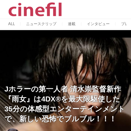
ALL
ニュースクリップ
連載
インタビュー
プレ
Jホラーの第一人者 清水崇監督新作
『雨女』は4DX®を最大限駆使した
35分の体感型エンターテインメント
で、新しい恐怖でブルブル！！！