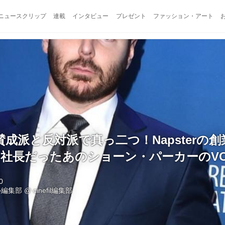
ニュースクリップ
連載
インタビュー
プレゼント
ファッション・アート
賛成派と反対派で真っ二つ！Napsterの創
okの社長だったあのショーン・パーカーのVO
0
ル編集部
@
cinefil編集部