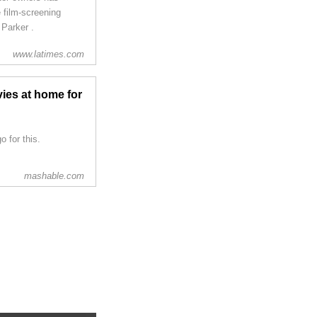
film-screening
Parker .
www.latimes.com
ies at home for
 for this.
mashable.com