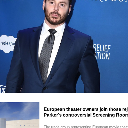
European theater owners join those re
Parker's controversial Screening Room
The trade group representing European movie thea