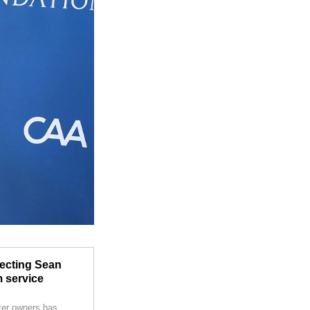
jecting Sean
 service
ter owners has