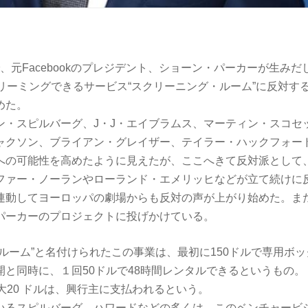
業者で、元Facebookのプレジデント、ショーン・パーカーが生み
トリーミングできるサービス“スクリーニング・ルーム”に反対す
めた。
ン・スピルバーグ、J・J・エイブラムス、マーティン・スコセ
ャクソン、ブライアン・グレイザー、テイラー・ハックフォー
への可能性を高めたように見えたが、ここへきて反対派として
ファー・ノーランやローランド・エメリッヒなどが立て続けに
連動してヨーロッパの劇場からも反対の声が上がり始めた。ま
パーカーのプロジェクトに投げかけている。
ルーム”と名付けられたこの事業は、最初に150ドルで専用ボ
開と同時に、１回50ドルで48時間レンタルできるというもの。
大20 ドルは、興行主に支払われるという。
いるスピルバーグ、ハワードなどの多くは、このベンチャービ