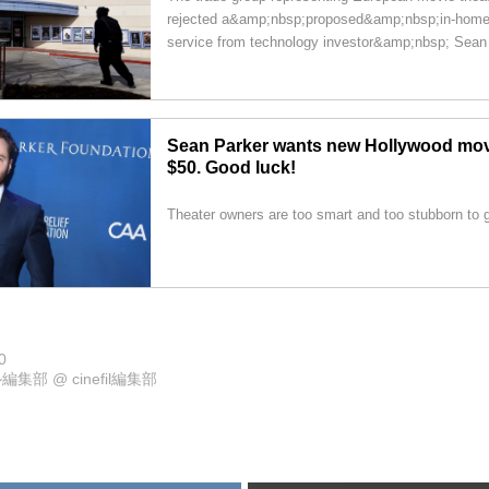
rejected a&amp;nbsp;proposed&amp;nbsp;in-home 
service from technology investor&amp;nbsp; Sean 
Sean Parker wants new Hollywood mov
$50. Good luck!
Theater owners are too smart and too stubborn to go
0
ル編集部
@
cinefil編集部