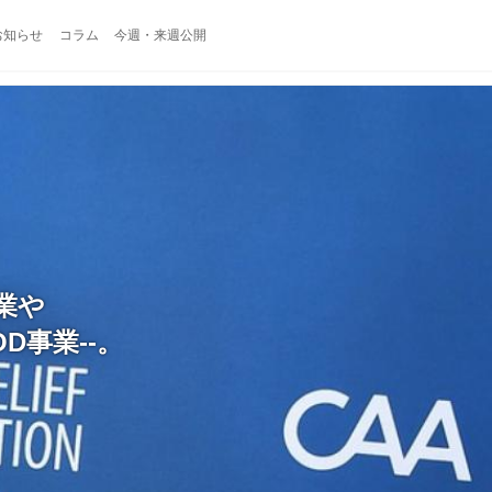
お知らせ
コラム
今週・来週公開
業や
D事業--。