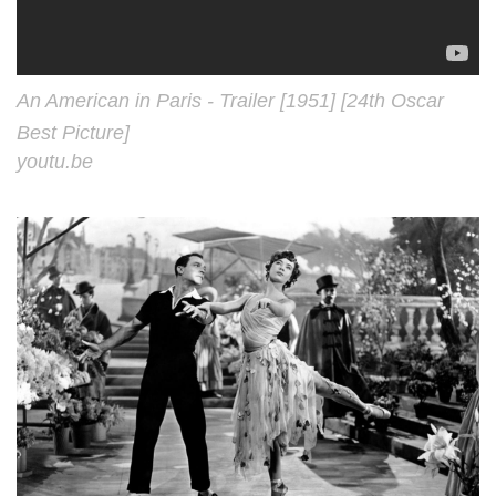
An American in Paris - Trailer [1951] [24th Oscar
Best Picture]
youtu.be