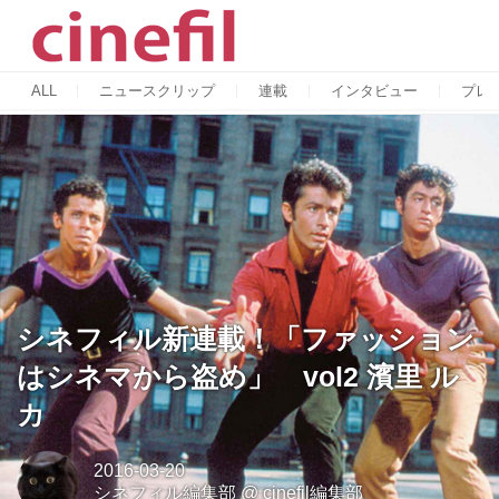
ALL
ニュースクリップ
連載
インタビュー
プレ
シネフィル新連載！「ファッション
はシネマから盗め」 vol2 濱里 ル
カ
2016-03-20
シネフィル編集部
@
cinefil編集部