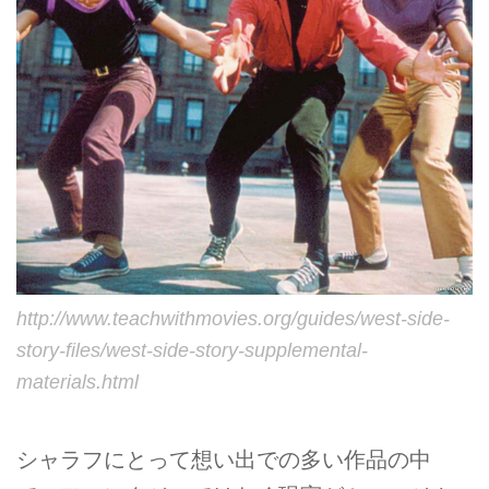
http://www.teachwithmovies.org/guides/west-side-
story-files/west-side-story-supplemental-
materials.html
シャラフにとって想い出での多い作品の中