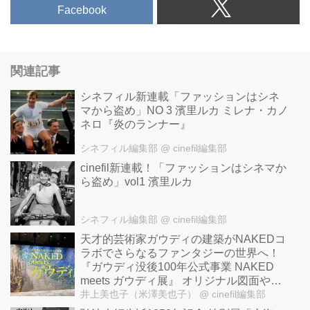
Facebook
関連記事
シネフィル新連載「ファッションはシネ
マから盗め」NO 3 濱里ルカ ミレナ・カノ
ネロ『炎のランナー』
シネフィル編集部
@ cinefil編集部
cinefil新連載！「ファッションはシネマか
ら盗め」vol1 濱里ルカ
シネフィル編集部
@ cinefil編集部
天才的芸術家ガウディの建築がNAKEDコ
ラボでさらなるファンタジーの世界へ！
『ガウディ没後100年公式事業 NAKED
meets ガウディ展』 オリジナル図面やガ
ウディ手記など秘蔵のコレクション世界
井上美也子（米澤美也子）
@ cinefil編集部
初公開！