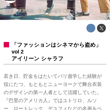
連載
濱里ルカ
ファッション・アート
「ファッションはシネマから盗め」
vol 2
アイリーン シャラフ
若き日、貯金をはたいてパリ遊学した経験が
役にたつ、もともとニューヨークで舞台衣装
のデザインの第一人者として活躍していた。
『巴里のアメリカ人』ではユトリロ、ルソ
ー、ロートレック、デユフィなどの名画をベ