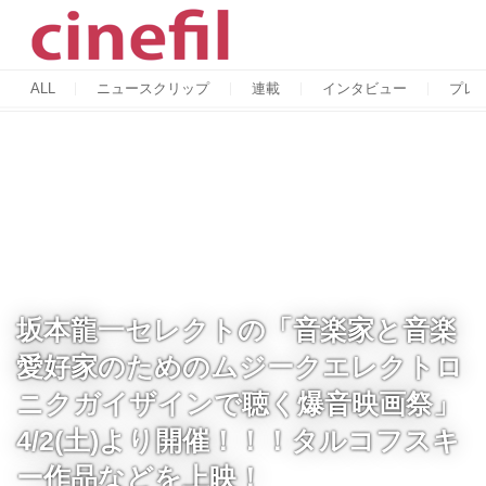
ALL
ニュースクリップ
連載
インタビュー
プレ
坂本龍一セレクトの「音楽家と音楽
愛好家のためのムジークエレクトロ
ニクガイザインで聴く爆音映画祭」
4/2(土)より開催！！！タルコフスキ
ー作品などを上映！