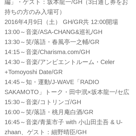
編」・ゲスト：坂本龍一/GH（3日通し券をお
持ちの方のみ入場可）
2016年4月9日（土） GH/GR共 12:00開場
13:00～音楽/ASA-CHANG&巡礼/GH
13:30～笑/落語・春風亭一之輔/GR
14:15～音楽/Charisma.com/GH
14:30～音楽/アンビエントルーム・Celer
+Tomoyoshi Date/GR
14:45～知・運動/J-WAVE「RADIO
SAKAMOTO」トーク・田中泯×坂本龍一/セ広
15:30～音楽/コトリンゴ/GH
16:00～笑/落語・桃月庵白酒/GR
16:45～音楽/青葉市子 with 小山田圭吾 & U-
zhaan、ゲスト：細野晴臣/GH