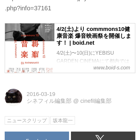
.php?info=37161
4/2(土)より commmons10健
康音楽 爆音映画祭を開催しま
す！ | boid.net
4/2(土)〜10(日)にYEBISU
GARDEN CINEMAにて都内では
www.boid-s.com
久しぶりの爆音映画祭を開催しま
す！ 坂本龍一さんが自らセレク
トした名作の数々を、音にこだわ
2016-03-19
った“ムジークエレクトロニクガ
シネフィル編集部
@
cinefil編集部
イザイン”のスピーカーで爆音上
映する“commmons10 健康音楽”の
開催を記念しての特別企画です。
ニュースクリップ
坂本龍一
７作品以外にも追加上映作品あ
りますのでお楽しみに。