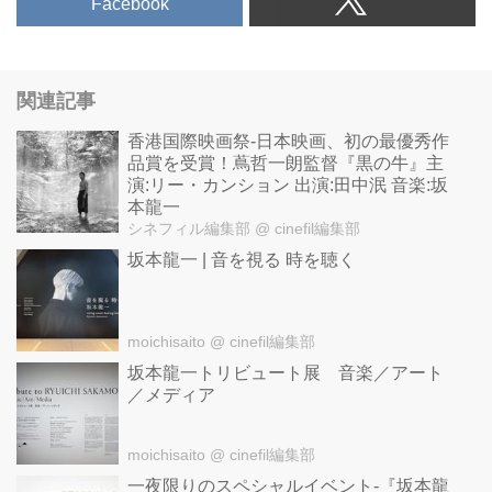
Facebook
http://www.bakuon-bb.net/
YEBISU GARDEN CINEMA オ
ープン１周年記念特別企画 c...
関連記事
香港国際映画祭-日本映画、初の最優秀作
品賞を受賞！蔦哲一朗監督『黒の牛』主
演:リー・カンション 出演:田中泯 音楽:坂
本龍一
シネフィル編集部
@ cinefil編集部
坂本龍一 | 音を視る 時を聴く
moichisaito
@ cinefil編集部
坂本龍一トリビュート展 音楽／アート
／メディア
moichisaito
@ cinefil編集部
一夜限りのスペシャルイベント-『坂本龍