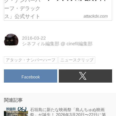
attackdx.com
2016-03-22
シネフィル編集部
@
cinefil編集部
アタック・ナンバーハーフ
ニュースクリップ
Facebook
関連記事
石垣島に新たな映画祭「島んちゅぬ映画
祭」が誕生！ 2026年3月20日〜22日に第