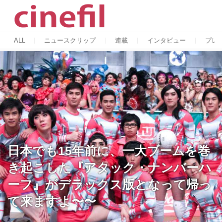
ALL
ニュースクリップ
連載
インタビュー
プレ
日本でも15年前に、一大ブームを巻
き起こした『アタック・ナンバーハ
ーフ』がデラックス版となって帰っ
て来ますよ〜〜