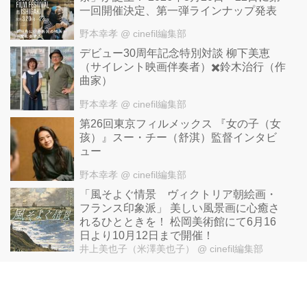
一回開催決定、第一弾ラインナップ発表
野本幸孝
@ cinefil編集部
デビュー30周年記念特別対談 柳下美恵
（サイレント映画伴奏者）✖️鈴木治行（作
曲家）
野本幸孝
@ cinefil編集部
第26回東京フィルメックス 『女の子（女
孩）』スー・チー（舒淇）監督インタビ
ュー
野本幸孝
@ cinefil編集部
「風そよぐ情景 ヴィクトリア朝絵画・
フランス印象派」 美しい風景画に心癒さ
れるひとときを！ 松岡美術館にて6月16
日より10月12日まで開催！
井上美也子（米澤美也子）
@ cinefil編集部