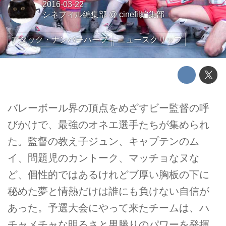
2016-03-22
シネフィル編集部
@
cinefil編集部
アタック・ナンバーハーフ
ニュースクリップ
バレーボール界の頂点をめざすビー監督の呼
びかけで、最強のオネエ選手たちが集められ
た。監督の教え子ジュン、キャプテンのム
イ、問題児のカントーク、マッチョなヌな
ど、個性的ではあるけれどブ厚い胸板の下に
秘めた夢と情熱だけは誰にも負けない自信が
あった。予選大会にやって来たチームは、ハ
チャメチャな明るさと男勝りのパワーを発揮