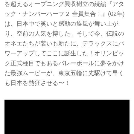
を超えるオープニング興収樹立の続編『アタ
ック・ナンバーハーフ２ 全員集合！』(02年)
は、日本中で笑いと感動の旋風が舞い上が
り、空前の人気を博した。そして今、伝説の
オネエたちが装いも新たに、デラックスにパ
ワーアップしてここに誕生した！オリンピッ
ク正式種目でもあるバレーボールに夢をかけ
た最強ムービーが、東京五輪に先駆けて早く
も日本を熱狂させる〜！