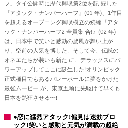
フ。タイ公開時に歴代興収第2位を記 録した
『アタック・ナンバーハーフ』(01 年)、1作目
を超えるオープニング興収樹立の続編『アタ
ック・ナンバーハーフ2 全員集 合!』(02 年)
は、日本中で笑いと感動の旋風が舞い上が
り、空前の人気を博した。そして今、伝説の
オネエたちが装いも新た に、デラックスにパ
ワーアップしてここに誕生した!オリンピック
正式種目でもあるバレーボールに夢をかけた
最強ムービー が、東京五輪に先駆けて早くも
日本を熱狂させる〜!
●恋に猛烈アタック!偏見は速効ブロ
ック!笑いと感動と元気が満載の超絶