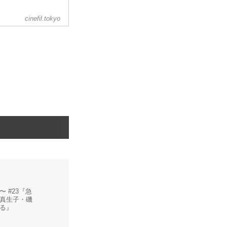
cinefil.tokyo
ームかと---世界初
ョンPOV映画とう
禁された。
hullerは、もともと
 FPS ゲームへのオマ
ームのような速さで
 #23『急
真生子・磯
る』