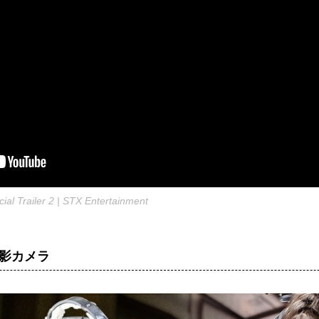
cial Trailer 2 | STX Entertainment
影カメラ