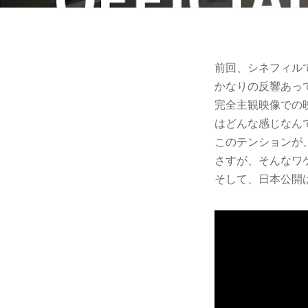
前回、シネフィルでご
かなりの反響あっ
完全主観映像での
はどんな感じなん
このテンションが
さすが、そんなワ
そして、日本公開