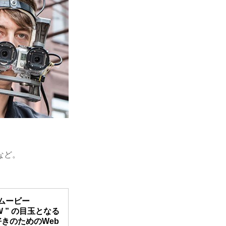
など。
ムービー
XSW ” の目玉となる
好きのためのWeb