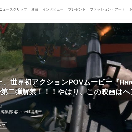
ニュースクリップ
連載
インタビュー
プレゼント
ファッション・アート
、世界初アクションPOVムービー『Hardc
予告第二弾解禁！！！やはり、この映画は
3
ル編集部
@
cinefil編集部
ップ