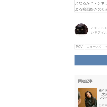
2016-03-1
シネフィ
POV
ニュースクリ
関連記事
第2
（女
ンタ
野本