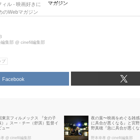
マガジン
まずは、予告をご覧あれ！圧倒されるスピード感がゲ
アクションPOVムービーです！
全編を一人称視点で展開する映画で世界初のアクシ
たっている『Hardcore Henry』の海外予告が解
3
ル編集部
@
cinefil編集部
監督・脚本・出演のロシア人クリエイター Ilya Nais
ゲーム好きとして知られ、『Hardcore Henry』は
ージュを多数織り込んでおり、映像のテンポもゲ
ップ
展開されていく。
映画本編は3月1...
Facebook
6回東京フィルメックス 『女の子
夜の葉〜映画をめぐる雑感〜
孩）』スー・チー（舒淇）監督イ
に具合が悪くなる』と宮野
ビュー
野真穂『急に具合が悪くな
幸孝
@ cinefil編集部
野本幸孝
@ cinefil編集部