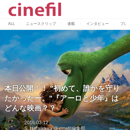
ALL
ニュースクリップ
連載
インタビュー
プレ
本日公開！！ "初めて、誰かを守り
たかったー。"『アーロと少年』は
どんな映画？？
2016-03-12
S. Haraikawa
@
cinefil編集部