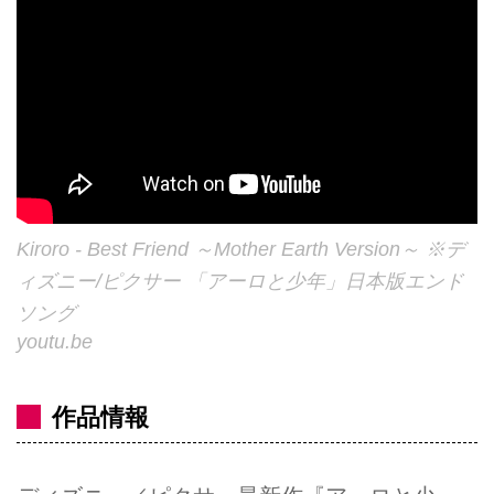
Kiroro - Best Friend ～Mother Earth Version～ ※デ
ィズニー/ピクサー 「アーロと少年」日本版エンド
ソング
youtu.be
作品情報