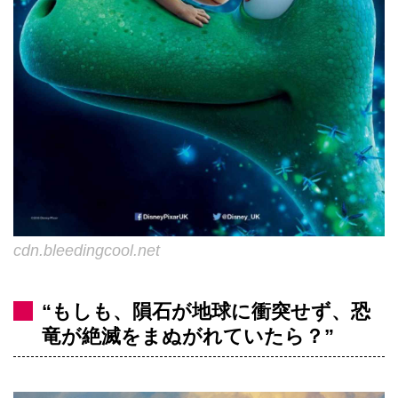
cdn.bleedingcool.net
“もしも、隕石が地球に衝突せず、恐
竜が絶滅をまぬがれていたら？”