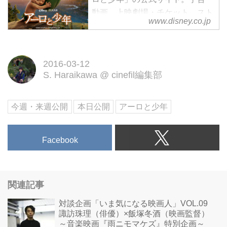
動画、上映劇場・チケット、スト
www.disney.co.jp
ーリーやキャスト・スタッフ、キ
ャラクターなど、最新情報をご紹
介します。－ディズニー公式
2016-03-12
S. Haraikawa
@
cinefil編集部
今週・来週公開
本日公開
アーロと少年
Facebook
関連記事
対談企画「いま気になる映画人」VOL.09
諏訪珠理（俳優）×飯塚冬酒（映画監督）
～音楽映画『雨ニモマケズ』特別企画～