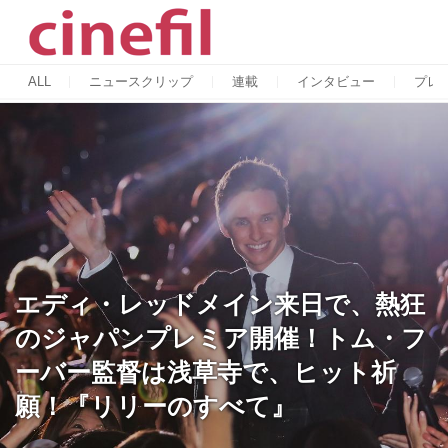
ALL
ニュースクリップ
連載
インタビュー
プレ
エディ・レッドメイン来日で、熱狂
のジャパンプレミア開催！トム・フ
ーバー監督は浅草寺で、ヒット祈
願！『リリーのすべて』