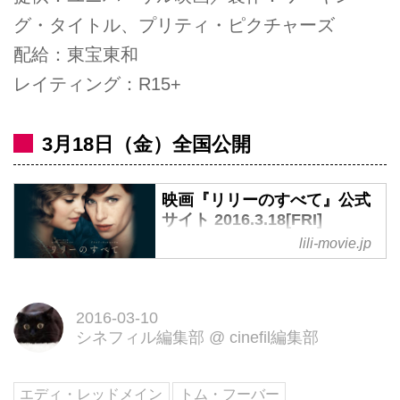
グ・タイトル、プリティ・ピクチャーズ
配給：東宝東和
レイティング：R15+
3月18日（金）全国公開
映画『リリーのすべて』公式
サイト 2016.3.18[FRI]
ROADSHOW
lili-movie.jp
『英国王のスピーチ』『レ・ミゼ
ラブル』アカデミー賞受賞トム・
フーパー監督作品。夫が女性とし
2016-03-10
シネフィル編集部
@
cinefil編集部
て生きたいと願った時、妻はすべ
てを受け入れた。
エディ・レッドメイン
トム・フーバー