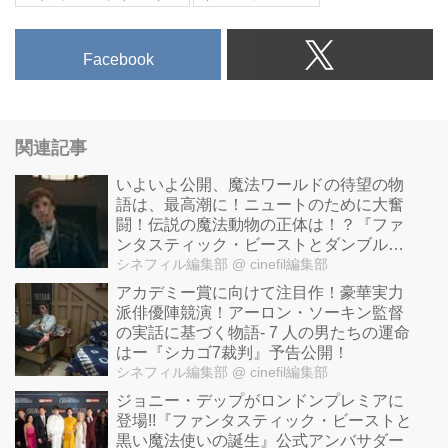
Facebook
関連記事
いよいよ公開、魔法ワールドの待望の物
語は、­­­最高潮に！ニュートのために大奮
闘！伝説の魔法動物の正体は！？『ファ
ンタスティック・ビーストとダンブルド
アの秘密』本編映像が解禁！
シネフィル編集部
@ cinefil編集部
アカデミー賞に向けて注目作！豪華実力
派俳優陣競演！アーロン・ソーキン監督
の実話に基づく物語- 7 人の男たちの運命
はー『シカゴ7裁判』予告公開！
シネフィル編集部
@ cinefil編集部
ジョニー・デップがロンドンプレミアに
登場!!『ファンタスティック・ビーストと
黒い魔法使いの誕生』公式アンバサダー