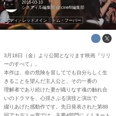
2016-03-10
シネフィル編集部
@
cinefil編集部
エディ・レッドメイン
トム・フーバー
3月18日（金）より公開となります映画『リリ
ーのすべて』。
本作は、命の危険を冒してでも自分らしく生
きることを望んだ主人公と、その一番の
理解者であり続けた妻が織りなす魂の触れ合
いのドラマを、心揺さぶる演技と演出で
綴りあげた感動作です。先日発表された第88
回アカデミー賞では、主要4部門にノミネート