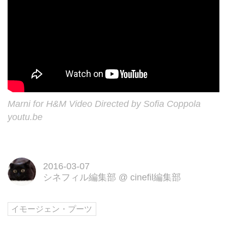
Marni for H&M Video Directed by Sofia Coppola
youtu.be
2016-03-07
シネフィル編集部
@
cinefil編集部
イモージェン・プーツ