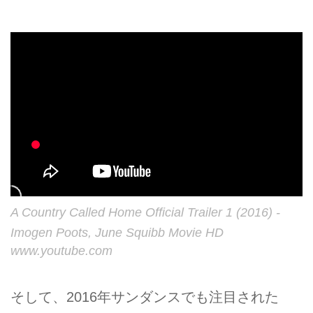
A Country Called Home Official Trailer 1 (2016) -
Imogen Poots, June Squibb Movie HD
www.youtube.com
そして、2016年サンダンスでも注目された