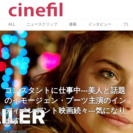
ALL
ニュースクリップ
連載
インタビュー
プレ
コンスタントに仕事中---美人と話題
のイモージェン・プーツ主演のイン
ディペンデント映画続々---気になり
ます。