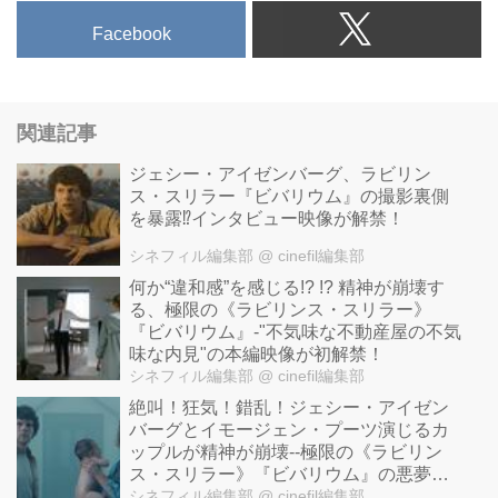
Facebook
関連記事
ジェシー・アイゼンバーグ、ラビリン
ス・スリラー『ビバリウム』の撮影裏側
を暴露⁉インタビュー映像が解禁！
シネフィル編集部
@ cinefil編集部
何か“違和感”を感じる!? !? 精神が崩壊す
る、極限の《ラビリンス・スリラー》
『ビバリウム』-"不気味な不動産屋の不気
味な内見"の本編映像が初解禁！
シネフィル編集部
@ cinefil編集部
絶叫！狂気！錯乱！ジェシー・アイゼン
バーグとイモージェン・プーツ演じるカ
ップルが精神が崩壊--極限の《ラビリン
ス・スリラー》『ビバリウム』の悪夢の
場面写真一挙解禁！
シネフィル編集部
@ cinefil編集部