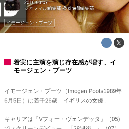
2016-03-07
シネフィル編集部
@
cinefil編集部
イモージェン・プーツ
着実に主演を演じ存在感が増す、イ
モージェン・プーツ
イモージェン・プーツ（Imogen Poots1989年
6月5日）は若干26歳。イギリスの女優。
キャリアは「Vフォー・ヴェンデッタ」（05)
でスクリーンデビュー。「28週後...」（07）