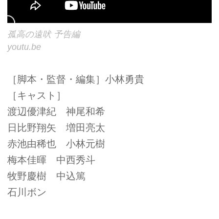
孤高の遠吠 予告編
youtu.be
［脚本・監督・編集］小林勇貴
［キャスト］
渡辺優津紀 神尾和希
日比野翔矢 増田亮太
赤池由稀也 小林元樹
梅本佳暉 中西秀斗
牧野慶樹 中込篤
石川ボン