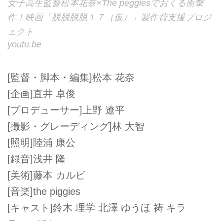
女子高生監督松本花奈×The peggiesでおくる衝撃
作！映画「脱脱脱脱１７（仮）」製作費支援プロジ
ェクト
youtu.be
[監督・脚本・編集]松本 花奈
[企画]直井 卓俊
[プロデューサー]上野 遼平
[撮影・グレーディング]林 大智
[照明]陸浦 康公
[録音]浅井 隆
[美術]藤本 カルビ
[音楽]the piggies
[キャスト]鈴木 理学 北澤 ゆうほ 祷 キラ