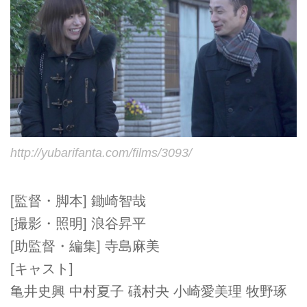
http://yubarifanta.com/films/3093/
[監督・脚本] 鋤崎智哉
[撮影・照明] 浪谷昇平
[助監督・編集] 寺島麻美
[キャスト]
亀井史興 中村夏子 礒村夬 小崎愛美理 牧野琢