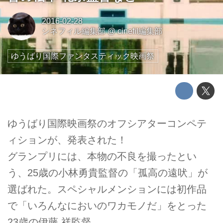
2016-02-28
シネフィル編集部
@
cinefil編集部
ゆうばり国際ファンタスティック映画祭
ゆうばり国際映画祭のオフシアターコンペテ
ィションが、発表された！
グランプリには、本物の不良を撮ったとい
う、25歳の小林勇貴監督の「孤高の遠吠」が
選ばれた。スペシャルメンションには初作品
で「いろんなにおいのワカモノだ」をとった
23歳の伊藤 祥監督。