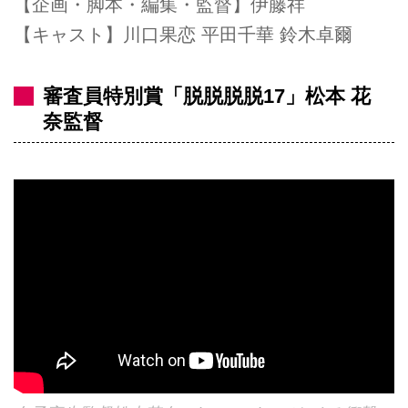
【企画・脚本・編集・監督】伊藤祥
【キャスト】川口果恋 平田千華 鈴木卓爾
審査員特別賞「脱脱脱脱17」松本 花
奈監督