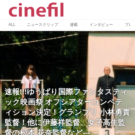
ALL
ニュースクリップ
連載
インタビュー
プレ
速報!!!ゆうばり国際ファンタスティ
ック映画祭 オフシアターコンペテ
ィション決定！グランプリ 小林勇貴
監督！他に伊藤祥監督、女子高生監
督の松本 花奈監督など---