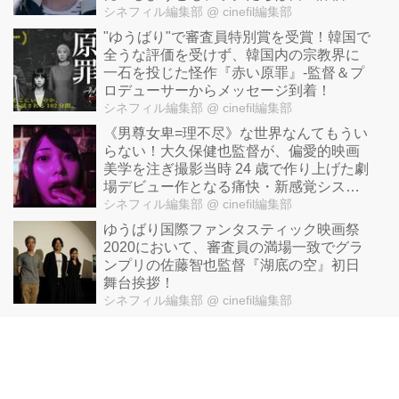
変えない』公開決定！
シネフィル編集部
@ cinefil編集部
"ゆうばり"で審査員特別賞を受賞！韓国で
全うな評価を受けず、韓国内の宗教界に
一石を投じた怪作『赤い原罪』-監督＆プ
ロデューサーからメッセージ到着！
シネフィル編集部
@ cinefil編集部
《男尊女卑=理不尽》な世界なんてもうい
らない！大久保健也監督が、偏愛的映画
美学を注ぎ撮影当時 24 歳で作り上げた劇
場デビュー作となる痛快・新感覚シスタ
ーフッド復讐劇『Cosmetic DNA』
シネフィル編集部
@ cinefil編集部
ゆうばり国際ファンタスティック映画祭
2020において、審査員の満場一致でグラ
ンプリの佐藤智也監督『湖底の空』初日
舞台挨拶！
シネフィル編集部
@ cinefil編集部