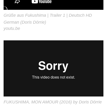
Grüße aus Fukushima | Trailer 1 | Deutsch HD
German (Doris Dörrie)
youtu.be
FUKUSHIMA, MON AMOUR (2016) by Doris Dörrie