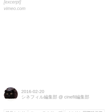
[excerpt]
vimeo.com
2016-02-20
シネフィル編集部
@
cinefil編集部