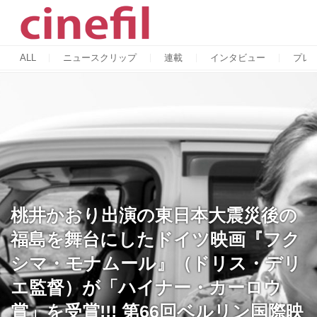
ALL
ニュースクリップ
連載
インタビュー
プレ
桃井かおり出演の東日本大震災後の
福島を舞台にしたドイツ映画『フク
シマ・モナムール』（ドリス・デリ
エ監督）が「ハイナー・カーロウ
賞」を受賞!!! 第66回ベルリン国際映