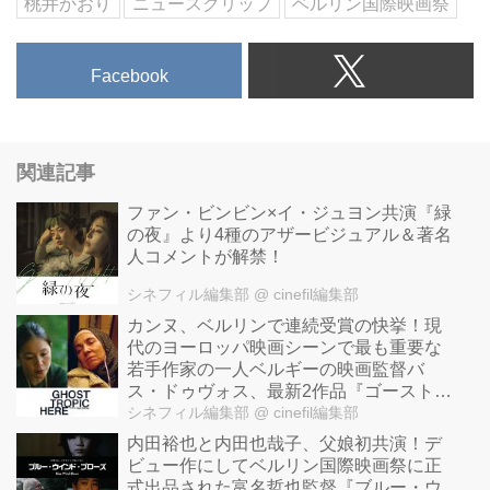
桃井かおり
ニュースクリップ
ベルリン国際映画祭
Facebook
関連記事
ファン・ビンビン×イ・ジュヨン共演『緑
の夜』より4種のアザービジュアル＆著名
人コメントが解禁！
シネフィル編集部
@ cinefil編集部
カンヌ、ベルリンで連続受賞の快挙！現
代のヨーロッパ映画シーンで最も重要な
若手作家の一人ベルギーの映画監督バ
ス・ドゥヴォス、最新2作品『ゴースト・
トロピック』『Here』が日本公開！
シネフィル編集部
@ cinefil編集部
内田裕也と内田也哉子、父娘初共演！デ
ビュー作にしてベルリン国際映画祭に正
式出品された富名哲也監督『ブルー・ウ