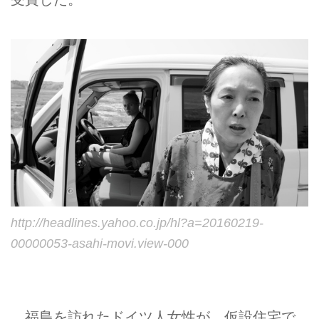
http://headlines.yahoo.co.jp/hl?a=20160219-
00000053-asahi-movi.view-000
福島を訪れたドイツ人女性が、仮設住宅で