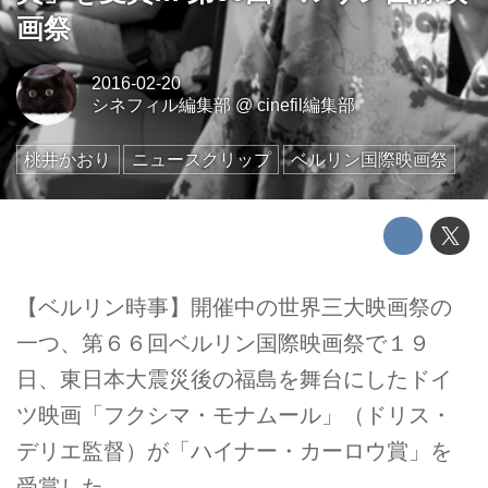
画祭
2016-02-20
シネフィル編集部
@
cinefil編集部
桃井かおり
ニュースクリップ
ベルリン国際映画祭
【ベルリン時事】開催中の世界三大映画祭の
一つ、第６６回ベルリン国際映画祭で１９
日、東日本大震災後の福島を舞台にしたドイ
ツ映画「フクシマ・モナムール」（ドリス・
デリエ監督）が「ハイナー・カーロウ賞」を
受賞した。