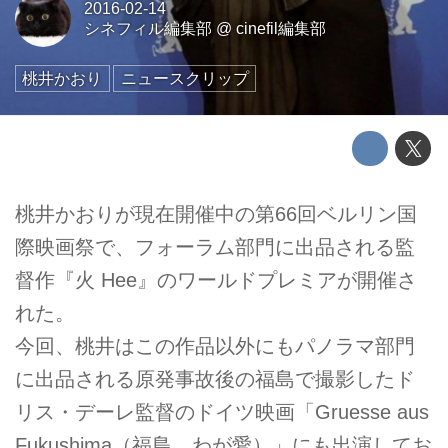
2016-02-14
シネフィル編集部
@
cinefil編集部
桃井かおり
ニュースクリップ
桃井かおりが現在開催中の第66回ベルリン国
際映画祭で、フォーラム部門に出品される監
督作『火 Hee』のワールドプレミアが開催さ
れた。
今回、桃井はこの作品以外にもパノラマ部門
に出品される原発事故後の福島で撮影したド
リス・デーレ監督のドイツ映画「Gruesse aus
Fukushima（福島、わが愛）」にも出演してお