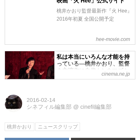
映画「火 Hee」公式サイト
桃井かおり監督最新作『火 Hee』
2016年初夏 全国公開予定
hee-movie.com
私は本当にいろんな才能を持
っている―桃井かおり、監督
＆主演作に自信 | シネマズ by
cinema.ne.jp
松竹
第66回ベルリン国際映画祭で、桃
井かおり主演＆監督作である『火
2016-02-14
Hee』のワールドプレミアがスタ
シネフィル編集部
@
cinefil編集部
ートした
桃井かおり
ニュースクリップ