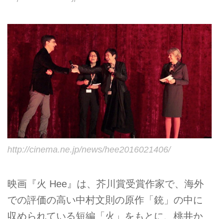
http://cinema.ne.jp/news/hee2016021406/
映画『火 Hee』は、芥川賞受賞作家で、海外
での評価の高い中村文則の原作「銃」の中に
収められている短編「火」をもとに、桃井か