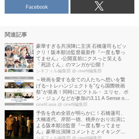
Facebook
関連記事
豪華すぎる共演陣に主演 石橋蓮司もビッ
クリ！阪本順治監督最新作『一度も撃っ
てません』-公開直前にクスっと笑える
「死語くん」のマンガが公開！
シネフィル編集部
@ cinefil編集部
～映画を愛する全ての人たちへ想いを繋
げる~トレハンジェクトを"なら国際映画
祭"が発表！同時にビクトル・ エリセ、ポ
ン・ジュノなどが参加の3.11 A Sense of
Home Filmsも再び！
cinefil.asia
@ cinefil編集部
予告を含め全容が明らかに！石橋蓮司、
大楠道代、岸部一徳、桃井かおり出演に
よる阪本順治監督『一度も撃ってませ
ん』豪華出演陣コメントとメイキング写
真も！
シネフィル編集部
@ cinefil編集部