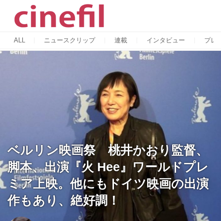
ALL
ニュースクリップ
連載
インタビュー
プレ
ベルリン映画祭 桃井かおり監督、
脚本、出演『火 Hee』ワールドプレ
ミア上映。他にもドイツ映画の出演
作もあり、絶好調！