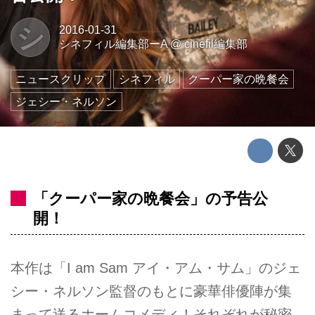
シ
2016-01-31
シネフィル編集部ーA
@
cinefil編集部
ニュースクリップ
シネフィル
クーパー家の晩餐会
ジェシー・ネルソン
「クーパー家の晩餐会」の予告公
開！
本作は「I am Sam アイ・アム・サム」のジェ
シー・ネルソン監督のもとに豪華俳優陣が集
まって送るホームコメディ！それぞれが秘密