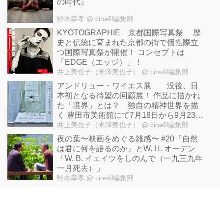
の時代』
野本幸孝
@ cinefil編集部
KYOTOGRAPHIE 京都国際写真祭 歴
史と伝統に育まれた京都の街で個性際立
つ国際写真祭が開催！ コンセプトは
「EDGE（エッジ）」！
井上美也子（米澤美也子）
@ cinefil編集部
アンドリュー・ワイエス展 没後、日
本初となる待望の回顧展！ 作品に描かれ
た「境界」とは？ 独自の精神世界を描
く 豊田市美術館にて7月18日から9月23日
まで開催！
井上美也子（米澤美也子）
@ cinefil編集部
夜の葉〜映画をめぐる雑感〜 #20『自然
は君に何を語るのか』とW. H. オーデン
「W. B. イェイツをしのんで（一九三九年
一月死去）」
野本幸孝
@ cinefil編集部