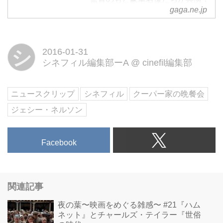
gaga.ne.jp
ハッピーもハプニングも人生をま
るごと味わう術を教えてくれる愛
とユーモアをたっぷりと盛りつけ
シ
2016-01-31
た感動作！映画『クーパー家の晩
シネフィル編集部ーA
@
cinefil編集部
餐会』公式サイト
ニュースクリップ
シネフィル
クーパー家の晩餐会
ジェシー・ネルソン
Facebook
関連記事
夜の葉〜映画をめぐる雑感〜 #21『ハム
ネット』とチャールズ・テイラー『世俗