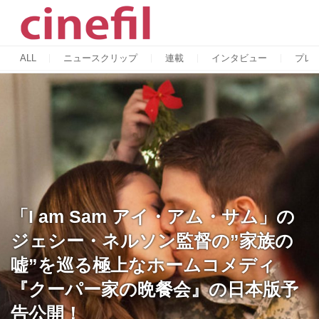
ALL
ニュースクリップ
連載
インタビュー
プレ
「I am Sam アイ・アム・サム」の
ジェシー・ネルソン監督の”家族の
嘘”を巡る極上なホームコメディ
『クーパー家の晩餐会』の日本版予
告公開！