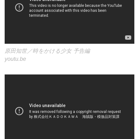
原田知世／時をかける少女 予告編
youtu.be