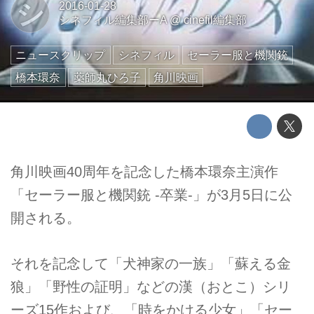
シ
2016-01-28
シネフィル編集部ーA
@
cinefil編集部
ニュースクリップ
シネフィル
セーラー服と機関銃
橋本環奈
薬師丸ひろ子
角川映画
角川映画40周年を記念した橋本環奈主演作
「セーラー服と機関銃 -卒業-」が3月5日に公
開される。
それを記念して「犬神家の一族」「蘇える金
狼」「野性の証明」などの漢（おとこ）シリ
ーズ15作および、「時をかける少女」「セー