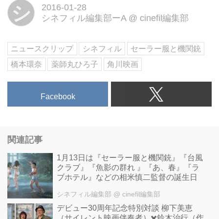
継承すべく、この度、新たなブラ
シ
2016-01-28
むか”というコピーと共に、出版
シネフィル編集部ーA
@
cinefil編集部
ンド「角川シネマコレクション」
界と映画界をつなぎ合わせた大量
を発足いたしました。大映・角川
メディア展開は世の中に衝撃を与
映画・日本ヘラルド映画の豊富な
え、“メディアミックス”はそれ以
ニュースクリップ
シネフィル
セーラー服と機関銃
作品を、様々なメディアを通じて
来角川映画の代名詞となりまし
橋本環奈
薬師丸ひろ子
角川映画
皆様にご提供していきます。
た。
そんな「角川映画」のスタートか
Facebook
ら、2016年でちょうど40年。
様々な進化を遂げてきた
KADOKAWAが、数々の作品を回
顧すると共に、新たな「角川映
関連記事
画」を始動させるべく、この度、
1月13日は『セーラー服と機関銃』『台風
角川映画40周年...
クラブ』『魚影の群れ 』『あ、春』『ラ
ブホテル』などの相米慎二監督の誕生日
シネフィル編集部
@ cinefil編集部
デビュー30周年記念特別対談 柳下美恵
（サイレント映画伴奏者）✖️鈴木治行（作