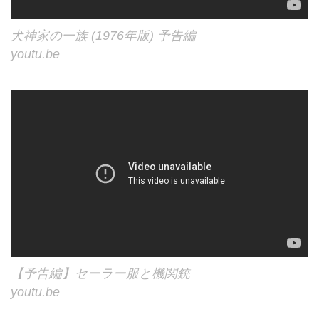
犬神家の一族 (1976年版) 予告編
youtu.be
【予告編】セーラー服と機関銃
youtu.be