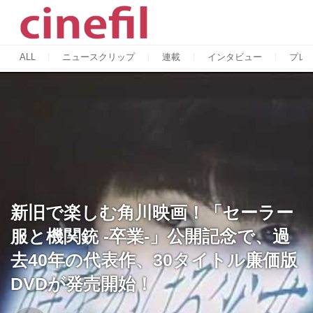
ALL
ニュースクリップ
連載
インタビュー
プレ
新旧で楽しむ角川映画！「セーラー
服と機関銃 -卒業-」公開記念で、過
去40年の代表作、30タイトル廉価版
DVDが発売開始！