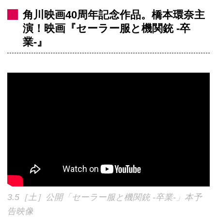
角川映画40周年記念作品。橋本環奈主
演！映画『セーラー服と機関銃 -卒
業-』
3.5［土］公開「セーラー服と機関銃 -卒業-」本予
告映像