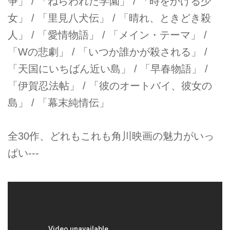
争」 / 「ねらわれた学園」 / 「時をかける少
女」 / 「里見八犬伝」 / 「晴れ、ときどき殺
人」 / 「愛情物語」 / 「メイン・テーマ」 /
「Wの悲劇」 / 「いつか誰かが殺される」 /
「天国にいちばん近い島」 / 「早春物語」 /
「伊賀忍法帖」 / 「彼のオートバイ、彼女の
島」 / 「幕末純情伝」
全30作、どれもこれも角川映画の魅力がいっ
ぱい---