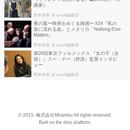
曲家）
野本幸孝
@ cinefil編集部
夜の葉〜映画をめぐる雑感〜 #24『私の
血に流れる血』とメタリカ「Nothing Else
Matters」
野本幸孝
@ cinefil編集部
第26回東京フィルメックス 『女の子（女
孩）』スー・チー（舒淇）監督インタビ
ュー
野本幸孝
@ cinefil編集部
© 2015- 株式会社Miramiru All rights reserved.
Built on
the dino platform
.