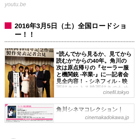
youtu.be
2016年3月5日（土）全国ロードショ
ー！！
“読んでから見るか、見てから
読むか”からの40年。角川の
次は原点帰りの『セーラー服
と機関銃 -卒業-』に---記者会
見全内容！ - シネフィル - 映
画好きによる映画好きのため
cinefil.tokyo
のWebマガジン
1976年『犬神家の一族』が公開
角川シネマコレクション｜
され、一つの日本映画の歴史がは
DVD・ブルーレイ
cinemakadokawa.jp
じまりました。
株式会社ＫＡＤＯＫＡＷＡは、貴
40年たった、今そして、----。
重なライブラリー作品を次世代に
“読んでから見るか、見てから読