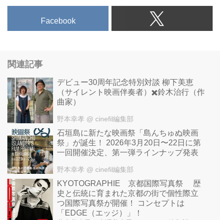
ス。
Facebook
関連記事
デビュー30周年記念特別対談 柳下美恵
（サイレント映画伴奏者）✖️鈴木治行（作
曲家）
野本幸孝
@ cinefil編集部
石垣島に新たな映画祭「島んちゅぬ映画
祭」が誕生！ 2026年3月20日〜22日に第
一回開催決定、第一弾ラインナップ発表
野本幸孝
@ cinefil編集部
KYOTOGRAPHIE 京都国際写真祭 歴
史と伝統に育まれた京都の街で個性際立
つ国際写真祭が開催！ コンセプトは
「EDGE（エッジ）」！