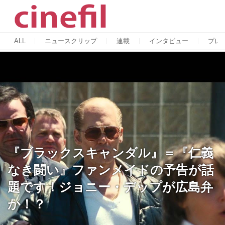
ALL
ニュースクリップ
連載
インタビュー
プレ
『ブラックスキャンダル』＝『仁義
なき闘い』ファンメイドの予告が話
題です！ジョニー・デップが広島弁
か！？