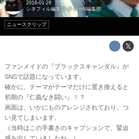
2016-01-28
シネフィル編集部
@
cinefil編集部
ニュースクリップ
ファンメイドの『ブラックスキャンダル』が
SNSで話題になっています。
確かに、テーマがテーマだけに置き換えると
初期の『仁義なき闘い』！？
画面は、いかにものアレンジされており、つ
い見てしまいます。
（当時はこの手書きのキャプションで、緊迫
感を出していましたね。）