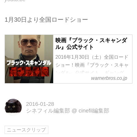
1月30日より全国ロードショー
映画『ブラック・スキャンダ
ル』公式サイト
2016年1月30日（土）全国ロード
ショー！映画『ブラック・スキャ
ンダル』公式サイト。ギャング、
warnerbros.co.jp
FBI、政治家が手を組んだ、アメ
リカ史上最悪の汚職事件＝スキャ
ンダルが暴かれる！アカデミー賞
2016-01-28
(R)主演男優賞3度ノミネートのジ
シネフィル編集部
@
cinefil編集部
ョニー・デップがキャリア史上最
高の熱演！ベネディクト・カンバ
ーバッチら豪華アンサンブルキャ
ニュースクリップ
ストで描くクライム・サスペン