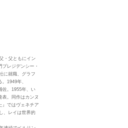
祖父・父ともにイン
門プレジデンシー・
会社に就職、グラフ
1949年、
佐。1955年、い
発表。同作はカンヌ
た』ではヴェネチア
成し、レイは世界的
2年連続でベルリン