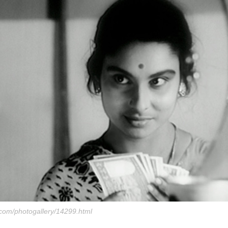
n.com/photogallery/14299.html