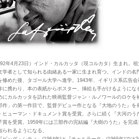
〜1992年4月23日）インド・カルカッタ（現コルカタ）生まれ。
文学者として知られる由緒ある一家に生まれ育つ。インドの名
を修めた後、タゴール大学へ進学。1943年、イギリス系広告
作に携わり、本の表紙からポスター、挿絵も手がけるようになる。
めにカルカッタを訪れた映画監督ジャン・ルノワールのロケを補
部作」の第一作目で、監督デビュー作となる『大地のうた』を
・ヒューマン・ドキュメント賞を受賞。さらに続く『大河のう
子賞を受賞。1959年には三部作の完結編『大樹のうた』を完
知られるようになる。
ビッグ・シティ』(1964年)と『チャルラータ』(1965年)では