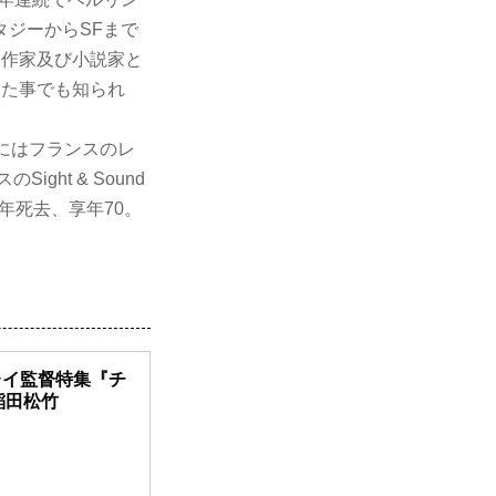
ジーからSFまで
学作家及び小説家と
した事でも知られ
年にはフランスのレ
ht & Sound
年死去、享年70。
ト・レイ監督特集『チ
稲田松竹