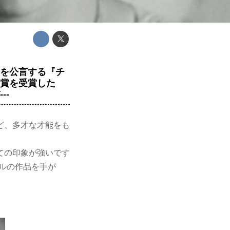
ンを公言する『チ
熊賞を受賞した
--
ど、多才な才能をも
ての印象が強いです
ルの作品を手が