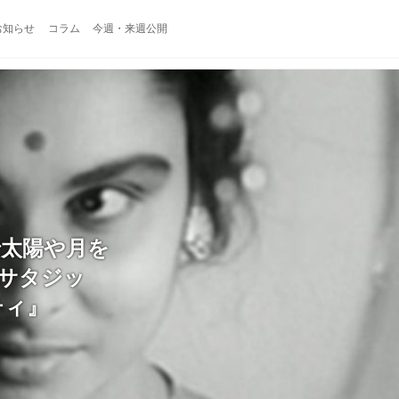
お知らせ
コラム
今週・来週公開
で太陽や月を
サタジッ
ティ』