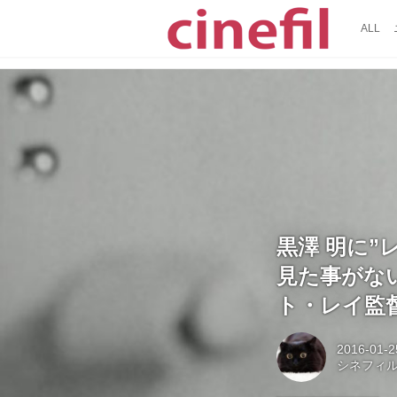
ALL
黒澤 明に
見た事がな
ト・レイ監
2016-01-2
シネフィ