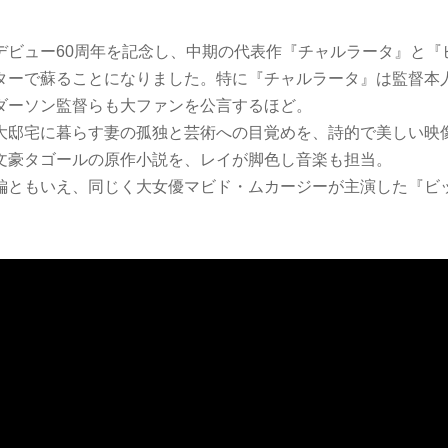
デビュー60周年を記念し、中期の代表作『チャルラータ』と『
ターで蘇ることになりました。特に『チャルラータ』は監督本
ダーソン監督らも大ファンを公言するほど。
大邸宅に暮らす妻の孤独と芸術への目覚めを、詩的で美しい映
文豪タゴールの原作小説を、レイが脚色し音楽も担当。
編ともいえ、同じく大女優マビド・ムカージーが主演した『ビ