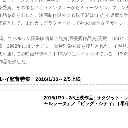
を受賞。その後もドキュメンタリーからミュージカル、ファンタ
作品を送り出した。映画制作以外にも親子3代にわたる児童文
楽家として、またカリグラファーとして4つの書体をデザイン
雷鳴』でベルリン国際映画祭金熊賞(最優秀作品賞)受賞、1987
1992年にはアカデミー賞特別栄誉賞を授与された。イギリスのSig
を通じての映画監督ベスト10の中にレイを挙げている。1992
督作品を残した。
イ監督特集 2016/1/30～2/5上映
2016/1/30～2/5上映作品 | サタジッ
ャルラータ』／『ビッグ・シティ』 | 早