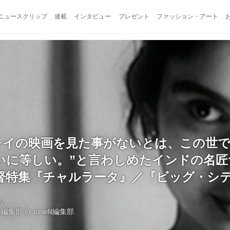
ニュースクリップ
連載
インタビュー
プレゼント
ファッション・アート
”レイの映画を見た事がないとは、この世
いに等しい。”と言わしめたインドの名匠
督特集『チャルラータ』／『ビッグ・シ
5
ル編集部
@
cinefil編集部