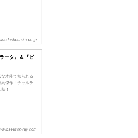
asedashochiku.co.jp
ルラータ』＆『ビ
彩な才能で知られる
最高傑作『チャルラ
上映！
www.season-ray.com