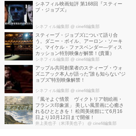
シネフィル映画短評 第168回『スティー
ブ・ジョブズ』
シネフィル編集部
@ cinefil編集部
スティーブ・ジョブズについて語り合
う。ダニー・ボイル、アーロン・ソーキ
ン、マイケル・ファスベンダー---ディス
カッション特別映像が解禁！(貴重）
シネフィル編集部
@ cinefil編集部
アップル共同創業者のスティーブ・ウォ
ズニアック本人が語った”誰も知らない“ジ
ョブズ”特別映像解禁！
シネフィル編集部
@ cinefil編集部
「風そよぐ情景 ヴィクトリア朝絵画・
フランス印象派」 美しい風景画に心癒さ
れるひとときを！ 松岡美術館にて6月16
日より10月12日まで開催！
井上美也子（米澤美也子）
@ cinefil編集部