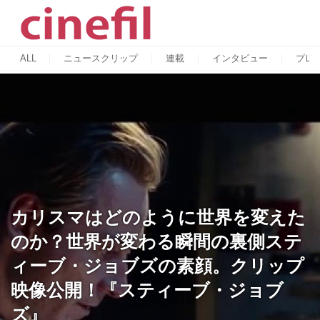
ALL
ニュースクリップ
連載
インタビュー
プレ
カリスマはどのように世界を変えた
のか？世界が変わる瞬間の裏側ステ
ィーブ・ジョブズの素顔。クリップ
映像公開！『スティーブ・ジョブ
ズ』