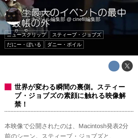
2016-01-22
シネフィル編集部
@
cinefil編集部
ニュースクリップ
スティーブ・ジョブズ
だにー・ぼいる
ダニー・ボイル
世界が変わる瞬間の裏側。スティー
ブ・ジョブズの素顔に触れる映像解
禁！
本映像で公開されたのは、Macintosh発表2分
前のシーン。スティーブ・ジョブズと、