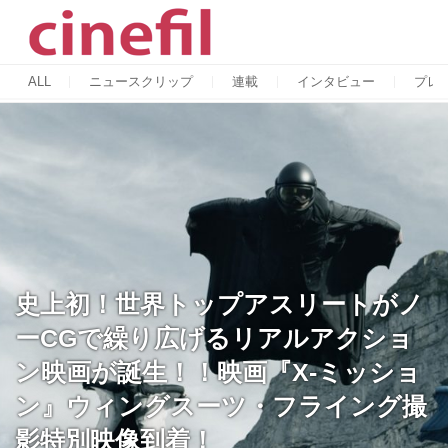
ALL
ニュースクリップ
連載
インタビュー
プレ
史上初！世界トップアスリートがノ
ーCGで繰り広げるリアルアクショ
ン映画が誕生！！映画『X-ミッショ
ン』ウィングスーツ・フライング撮
影特別映像到着！