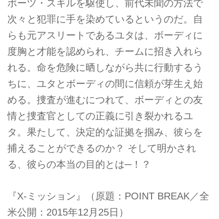
ポーツ・スキルを駆使し、前代未聞の方法で
次々と犯罪に手を染めているというのだ­。自
らも元アスリートであるユタは、ボーディに
度胸と才能を認められ、チームに招き入­れら
れる。命を危険に晒しながら共に行動するう
ちに、ユタとボーディの間に信頼が芽生­え始
める。捜査が進むにつれて、ボーディとの友
情と捜査官としての正義に引き裂かれる­ユ
タ。果たして、決定的な証拠を掴み、彼らを
捕えることができるのか？ そして明かされ
る、彼らの本当の目的とは─！？
『X-ミッション』（原題：POINT BREAK／全
米公開：2015年12月25日）