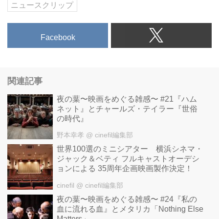
ニュースクリップ
Facebook
関連記事
夜の葉〜映画をめぐる雑感〜 #21『ハム
ネット』とチャールズ・テイラー『世俗
の時代』
野本幸孝
@ cinefil編集部
世界100選のミニシアター 横浜シネマ・
ジャック＆ベティ フルキャストオーデシ
ョンによる 35周年企画映画製作決定！
cinefil
@ cinefil編集部
夜の葉〜映画をめぐる雑感〜 #24『私の
血に流れる血』とメタリカ「Nothing Else
Matters」