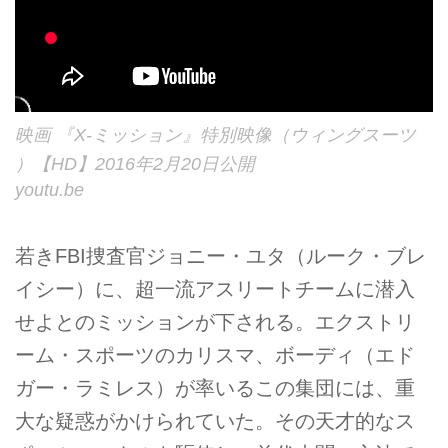
映画 『X-ミッション』特別映像（ウィングスーツ
）【HD】2016年2月20日公開
youtu.be
若きFBI捜査官ジョニー・ユタ（ルーク・ブレ
イシー）に、超一流アスリートチームに­潜入
せよとのミッションが下される。エクストリ
ーム・スポーツのカリスマ、ボーディ（­エド
ガー・ラミレス）が率いるこの集団には、重
大な疑惑がかけられていた。その天才的­なス