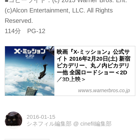
(c)Alcon Entertainment, LLC. All Rights
Reserved.
114分 PG-12
映画『X-ミッション』公式サ
イト 2016年2月20日(土) 新宿
ピカデリー、丸ノ内ピカデリ
ー他 全国ロードショー＜2D
／3D上映＞
史上初！世界のトップアスリート
wwws.warnerbros.co.jp
がノーＣＧで繰り広げる、前代未
聞の最強ＭＧ（マジガチ）アクシ
ョン映画！
2016-01-15
シネフィル編集部
@
cinefil編集部