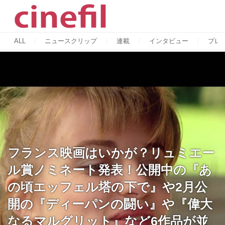
ALL
ニュースクリップ
連載
インタビュー
プレ
フランス映画はいかが？リュミエー
ル賞ノミネート発表！公開中の『あ
の頃エッフェル塔の下で』や2月公
開の『ディーパンの闘い』や『偉大
なるマルグリット』など6作品が並