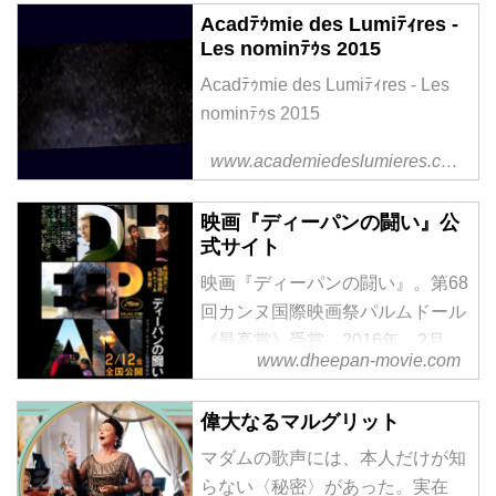
Acadﾃｩmie des Lumiﾃｨres -
Les nominﾃｩs 2015
Acadﾃｩmie des Lumiﾃｨres - Les
nominﾃｩs 2015
www.academiedeslumieres.com
映画『ディーパンの闘い』公
式サイト
映画『ディーパンの闘い』。第68
回カンヌ国際映画祭パルムドール
《最高賞》受賞。2016年、2月
www.dheepan-movie.com
12（金）全国公開。TOHOシネマ
ズ シャンテ、大阪ステーション
偉大なるマルグリット
シティシネマほか
マダムの歌声には、本人だけが知
らない〈秘密〉があった。実在