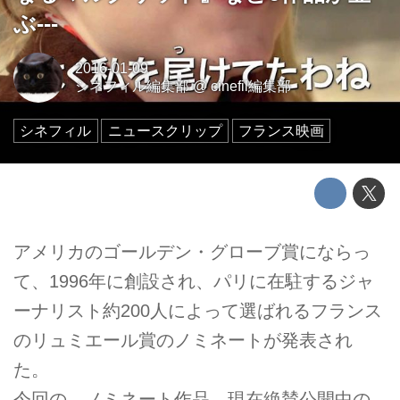
ぶ---
2016-01-09
シネフィル編集部
@
cinefil編集部
シネフィル
ニュースクリップ
フランス映画
アメリカのゴールデン・グローブ賞にならっ
て、1996年に創設され、パリに在駐するジャ
ーナリスト約200人によって選ばれるフランス
のリュミエール賞のノミネートが発表され
た。
今回の、ノミネート作品、現在絶賛公開中の