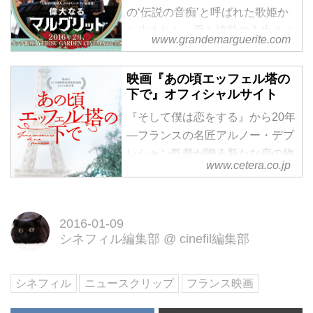
の‘伝説の音痴’と呼ばれた歌姫か
ら生まれた、愛と情熱の人生オペ
www.grandemarguerite.com
ラ！
映画『あの頃エッフェル塔の
下で』オフィシャルサイト
『そして僕は恋をする』から20年
―フランスの名匠アルノー・デプ
レシャン監督が贈る新たな恋の物
www.cetera.co.jp
語
2016-01-09
シネフィル編集部
@
cinefil編集部
シネフィル
ニュースクリップ
フランス映画