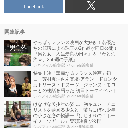
Facebook
関連記事
やっぱりフランス映画が大好き！名優た
ちの競演による珠玉の2作品が同日公開！
『男と女 人生最良の日々』＆『母との
約束、250通の手紙』
シネフィル編集部
@ cinefil編集部
特集上映「華麗なるフランス映画」初
日！芳村真理さん登壇-アラン・ドロンや
カトリーヌ・ドヌーヴ、ジャンヌ・モロ
ーとの秘話を語った-初日トークイベント
シネフィル編集部
@ cinefil編集部
けなげな美少年の姿に、胸キュン！チェ
リストを夢見る少女と、落ちこぼれ少年
の小さな恋の物語ー『はじまりの＊ボー
イミーツガール』冒頭映像が公開！
シネフィル編集部
@ cinefil編集部