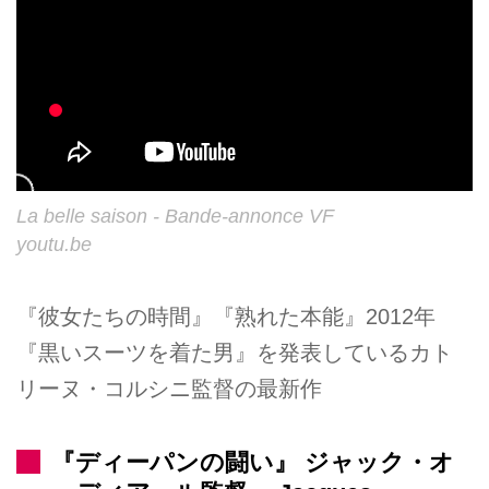
La belle saison - Bande-annonce VF
youtu.be
『彼女たちの時間』『熟れた本能』2012年
『黒いスーツを着た男』を発表しているカト
リーヌ・コルシニ監督の最新作
『ディーパンの闘い』 ジャック・オ