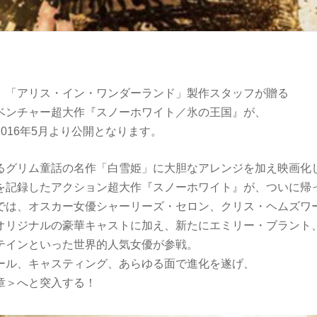
」「アリス・イン・ワンダーランド」製作スタッフが贈る
ベンチャー超大作『スノーホワイト／氷の王国』が、
016年5月より公開となります。
るグリム童話の名作「白雪姫」に大胆なアレンジを加え映画化
を記録したアクション超大作『スノーホワイト』が、ついに帰
では、オスカー女優シャーリーズ・セロン、クリス・ヘムズワ
オリジナルの豪華キャストに加え、新たにエミリー・ブラント
テインといった世界的人気女優が参戦。
ール、キャスティング、あらゆる面で進化を遂げ、
章＞へと突入する！