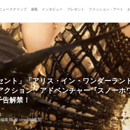
ニュースクリップ
連載
インタビュー
プレゼント
ファッション・アート
セント」「アリス・イン・ワンダーラン
アクション・­アドベンチャー『スノーホ
予告解禁！
1
ル編集部
@
cinefil編集部