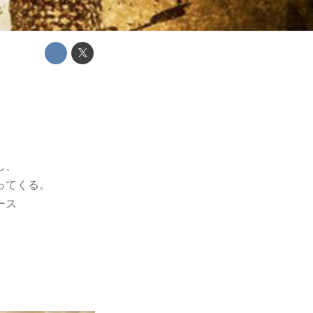
し、
ってくる。
ース
、