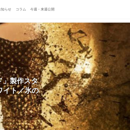
お知らせ
コラム
今週・来週公開
ド」製作スタ
ワイト／氷の