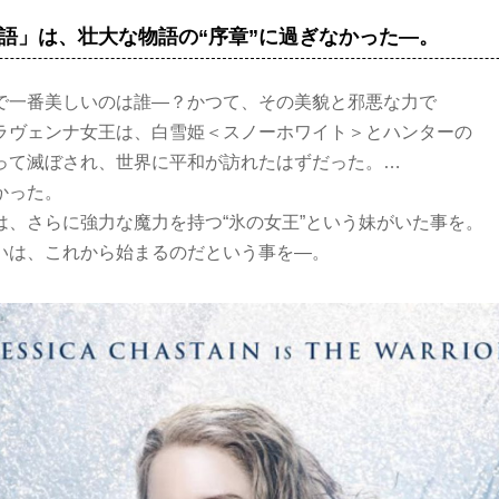
語」は、壮大な物語の“序章”に過ぎなかった―。
で一番美しいのは誰―？かつて、その美貌と邪悪な力で
ラヴェンナ女王は、白雪姫＜スノーホワイト＞とハンターの
って滅ぼされ、世界に平和が訪れたはずだった。…
かった。
は、さらに強力な魔力を持つ“氷の女王”という妹がいた事を。
いは、これから始まるのだという事を―。