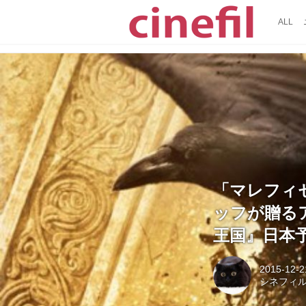
ALL
「マレフィ
ッフが贈る
王国』日本
2015-12-2
シネフィ