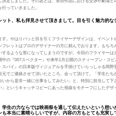
に決定しました。そのあとは、各自作品における交渉や劇場と
を行っていきました。
レット、私も拝見させて頂きまして。目を引く魅力的な
ます。やはりパッと目を引くフライヤーデザインは、イベント
ンフレットはプロのデザイナーの方に頼んでおります。もちろ
いするような形になってしまうのですが。今回のフライヤーは
開中の『007スペクター』や来年1月公開のスティーブン・ス
・スパイ』の日本版ヴィジュアルを手掛けていらっしゃる岡野
目元でご連絡させて頂いたところ、会って頂けて。「学生たち
白いから是非一緒に仕事をしてみたい」と、特別に担当して下
い」というキャッチコピーにあった視線をモチーフにしたデザ
。学生の力ならでは映画祭を通して伝えたいという想い
ンも本当に素晴らしいですが、内容の方もとても充実し