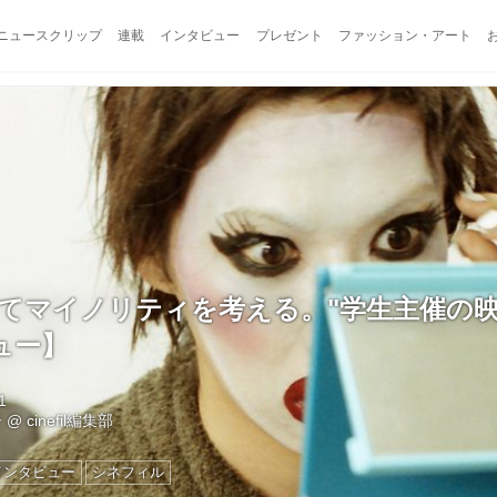
ニュースクリップ
連載
インタビュー
プレゼント
ファッション・アート
してマイノリティを考える。"学生主催の
ュー】
1
子
@
cinefil編集部
インタビュー
シネフィル