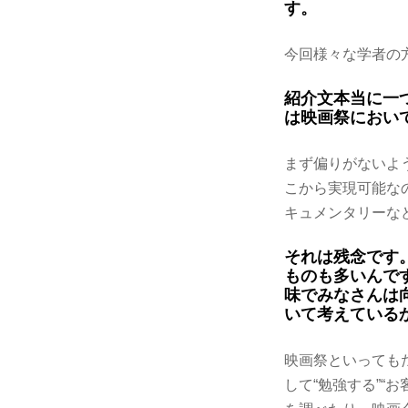
す。
今回様々な学者の
紹介文本当に一
は映画祭におい
まず偏りがないよ
こから実現可能な
キュメンタリーな
それは残念です
ものも多いんで
味でみなさんは
いて考えている
映画祭といっても
して“勉強する”“