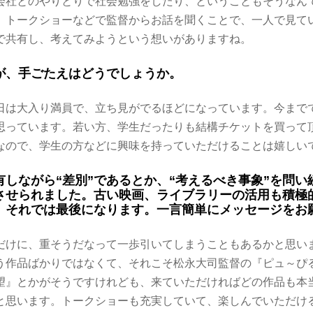
会社とのやりとりで社会勉強をしたり、ということもそうなん
、トークショーなどで監督からお話を聞くことで、一人で見て
で共有し、考えてみようという想いがありますね。
が、手ごたえはどうでしょうか。
日は大入り満員で、立ち見がでるほどになっています。今まで
思っています。若い方、学生だったりも結構チケットを買って
なので、学生の方などに興味を持っていただけることは嬉しい
有しながら“差別”であるとか、“考えるべき事象”を問い
させられました。古い映画、ライブラリーの活用も積極
。それでは最後になります。一言簡単にメッセージをお
だけに、重そうだなって一歩引いてしまうこともあるかと思い
う作品ばかりではなくて、それこそ松永大司監督の『ピュ～ぴ
望』とかがそうですけれども、来ていただければどの作品も本
と思います。トークショーも充実していて、楽しんでいただけ