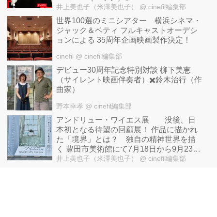
井上美也子（米澤美也子）
@ cinefil編集部
世界100選のミニシアター 横浜シネマ・
ジャック＆ベティ フルキャストオーデシ
ョンによる 35周年企画映画製作決定！
cinefil
@ cinefil編集部
デビュー30周年記念特別対談 柳下美恵
（サイレント映画伴奏者）✖️鈴木治行（作
曲家）
野本幸孝
@ cinefil編集部
アンドリュー・ワイエス展 没後、日
本初となる待望の回顧展！ 作品に描かれ
た「境界」とは？ 独自の精神世界を描
く 豊田市美術館にて7月18日から9月23日
まで開催！
井上美也子（米澤美也子）
@ cinefil編集部