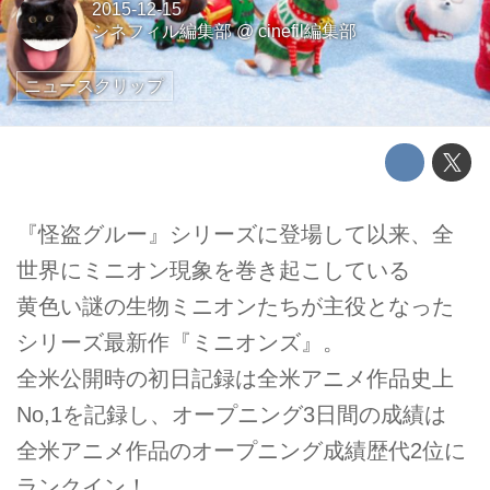
2015-12-15
シネフィル編集部
@
cinefil編集部
ニュースクリップ
『怪盗グルー』シリーズに登場して以来、全
世界にミニオン現象を巻き起こしている
黄色い謎の生物ミニオンたちが主役となった
シリーズ最新作『ミニオンズ』。
全米公開時の初日記録は全米アニメ作品史上
No,1を記録し、オープニング3日間の成績は
全米アニメ作品のオープニング成績歴代2位に
ランクイン！