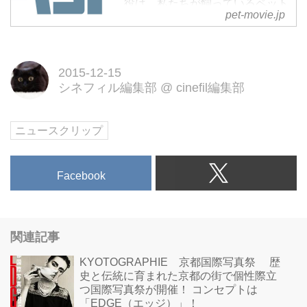
役は、私たちが飼っているペット
pet-movie.jp
たち。人間が留守にしている時
に、ペットたちは一体どんなこと
をしているのか。誰もが一度は考
2015-12-15
えたことのあるペットの“ヒミ
シネフィル編集部
@
cinefil編集部
ツ”の日常を描く―！
ニュースクリップ
Facebook
関連記事
KYOTOGRAPHIE 京都国際写真祭 歴
史と伝統に育まれた京都の街で個性際立
つ国際写真祭が開催！ コンセプトは
「EDGE（エッジ）」！