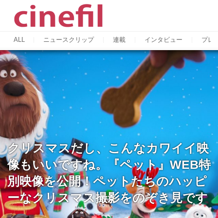
ALL
ニュースクリップ
連載
インタビュー
プレ
クリスマスだし、こんなカワイイ映
像もいいですね。『ペット』WEB特
別映像を公開！ペットたちのハッピ
ーなクリスマス撮影をのぞき見です