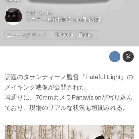
2015-12-14
シネフィル編集部
@
cinefil編集部
ニュースクリップ
『Hateful
Eight』
話題のタランティーノ監督『Hateful Eight』の
メイキング映像が公開された。
噂通りに、70mmカメラPanavisionが写り込ん
でおり、現場のリアルな状況も垣間みれる。