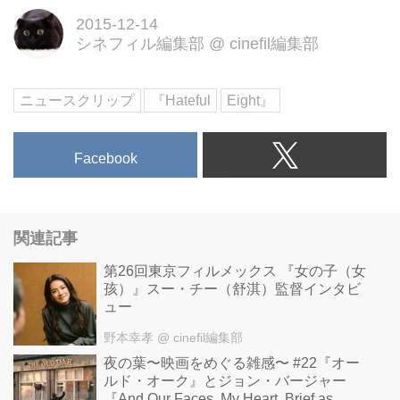
界を巨...
2015-12-14
シネフィル編集部
@
cinefil編集部
ニュースクリップ
『Hateful
Eight』
Facebook
関連記事
第26回東京フィルメックス 『女の子（女
孩）』スー・チー（舒淇）監督インタビ
ュー
野本幸孝
@ cinefil編集部
夜の葉〜映画をめぐる雑感〜 #22『オー
ルド・オーク』とジョン・バージャー
『And Our Faces, My Heart, Brief as