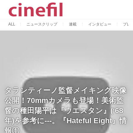
ALL
ニュースクリップ
連載
インタビュー
プレ
タランティーノ監督メイキング映像
公開！70mmカメラも登場！美術監
督の種田陽平は『ウエスタン』(‘68
年)を参考に---。『Hateful Eight』情
報①