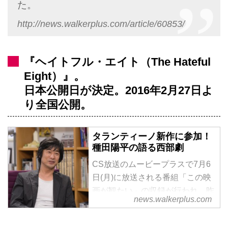
た。
http://news.walkerplus.com/article/60853/
『ヘイトフル・エイト（The Hateful
Eight）』。
日本公開日が決定。2016年2月27日よ
り全国公開。
タランティーノ新作に参加！
種田陽平の語る西部劇
CS放送のムービープラスで7月6
日(月)に放送される番組「この映
画が観たい」の収録が行われ、昨
news.walkerplus.com
年公開の『思い出のマーニー』の
美術監督を手掛け、後に映画の世