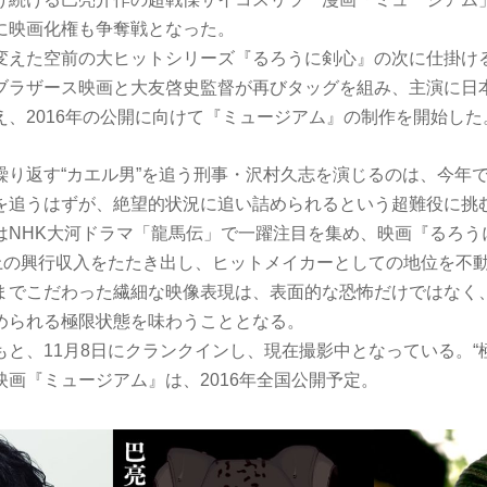
に映画化権も争奪戦となった。
変えた空前の大ヒットシリーズ『るろうに剣心』の次に仕掛け
ブラザース映画と大友啓史監督が再びタッグを組み、主演に日
え、2016年の公開に向けて『ミュージアム』の制作を開始した
繰り返す“カエル男”を追う刑事・沢村久志を演じるのは、今年で
を追うはずが、絶望的状況に追い詰められるという超難役に挑
はNHK大河ドラマ「龍馬伝」で一躍注目を集め、映画『るろう
以上の興行収入をたたき出し、ヒットメイカーとしての地位を不
までこだわった繊細な映像表現は、表面的な恐怖だけではなく
められる極限状態を味わうこととなる。
と、11月8日にクランクインし、現在撮影中となっている。“
映画『ミュージアム』は、2016年全国公開予定。