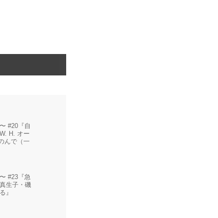
 #20『自
 H. オー
しのんで（一
 #23『急
真生子・磯
る』