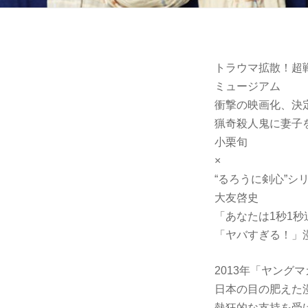
トラウマ拡散！超
ミュージアム
衝撃の映画化、決
猟奇殺人鬼に妻子
小栗旬
×
“るろうに剣心”シ
大友啓史
「あなたは1秒1
「ヤバすぎる！」
2013年「ヤン
日本の目の肥えた
熱狂的な支持を受