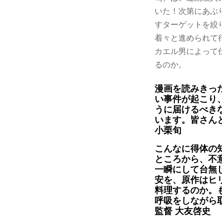
いた！次第にあぶ
すターゲットを絞
着々と進められて
カエル男によって
るのか。
漫画を読みきっ
い事件が起こり
うに届けるべき
います。皆さん
小栗旬
こんなに得体の
ところから、不
一瞬にして台無
安を、原作はヒ
料理するのか。
呼吸をしながら
監督 大友啓史