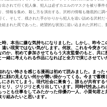
り出されて行く犯人像、犯人は必ずカエルのマスクを被り事件
り、情報を集め、殺し方を演出する。沢村の情報も徹底的に調
行く。そして、残された手がかりから犯人を追い詰める沢村だ
仕組まれた罠であった。絶望的な状況に追い込まれた沢村に、
た時、本当に嫌な気持ちになりました。しかし、昨今こ
、遠い現実ではない気がします。何故、これを今突きつ
なのか、初めて参加させてもらう大友監督のもと、共に
と一緒に考えられる作品になればと全力で演じさせてい
知れない怖さを感じる漫画は初めて読みました。まった
意に顔の見えない何かが襲い掛かってくる。今まで蓄積
しにされてしまう。現代社会に巣食う、誰もが共有する
リヒリ、ジリジリと炙り出しています。同時代性あふれ
もっとも仕事をしてみたかった俳優の一人、小栗旬君と
取り組みたいと思います。