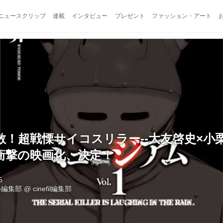
ニュースクリップ
連載
インタビュー
プレゼント
ファッション・アート
散！超戦慄サイコスリラー--大友啓史×小
衝撃の映画化、決定！
5
ル編集部
@
cinefil編集部