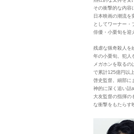
その衝撃的な内容
日本映画の潮流を
としてワーナー・
俳優・小栗旬を迎
残虐な猟奇殺人を
年の小栗旬。犯人
メガホンを取るの
で累計125億円
啓史監督。細部に
神的に深く追い詰
大友監督の指揮のも
な衝撃をもたらす