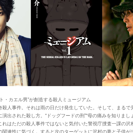
スト・カエル男”が創造する殺人ミュージアム
奇殺人事件。それは雨の日だけ発生していた。そして、まるで
演出された殺し方。“ドッグフードの刑”“母の痛みを知りまし
これはただの殺人事件ではないと気付いた警視庁捜査一課の沢
の関連性に気づく。すると次のターゲットに沢村の妻と子供が