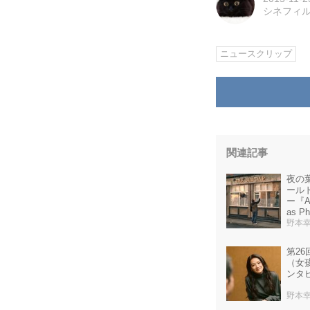
シネフィ
ニュースクリップ
関連記事
夜の
ール
ー『And
as P
野本
第2
（女
ンタ
野本