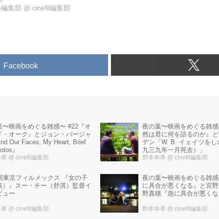
ル編集部
@
cinefil編集部
Facebook
葉〜映画をめぐる雑感〜 #22『オ
夜の葉〜映画をめぐる雑感〜
ド・オーク』とジョン・バージャ
然は君に何を語るのか』とW.
 Our Faces, My Heart, Brief
デン「W. B. イェイツを
hotos』
九三九年一月死去）」
幸孝
@ cinefil編集部
野本幸孝
@ cinefil編集部
6回東京フィルメックス 『女の子
夜の葉〜映画をめぐる雑感〜
孩）』スー・チー（舒淇）監督イ
に具合が悪くなる』と宮野
ビュー
野真穂『急に具合が悪くな
幸孝
@ cinefil編集部
野本幸孝
@ cinefil編集部