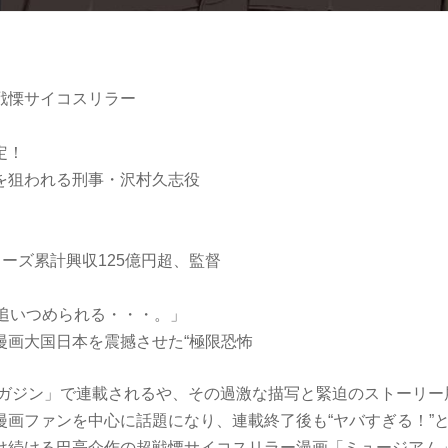
戦慄サイコスリラー
定！
を狙われる刑事・沢村久志役
リーズ累計興収125億円超、監督
秒追いつめられる・・・。」
漫画大国日本を震撼させた“極限恐怖
グマガジン」で連載されるや、その過激な描写と緊迫のストーリ
漫画ファンを中心に話題になり、連載終了後も“ヤバすぎる！”と
け続ける巴亮介作の超戦慄サイコスリラー漫画「ミュージアム