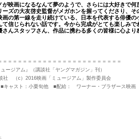
ノが映画になるなんて夢のようで、さらには大好きで何
リーズの大友啓史監督がメガホンを握ってくださり、そ
映画の第一線を走り続けている、日本を代表する俳優の
んて信じられない話です。今から完成がとても楽しみで
優さんスタッフさん、作品に携わる多くの皆様に心より
＝＝＝＝＝＝＝＝＝＝＝＝＝＝＝＝＝＝＝＝＝＝＝＝＝
ミュージアム』（講談社「ヤングマガジン」刊）
談社 （c）2016映画「ミュージアム」製作委員会
 ■キャスト：小栗旬他 ■配給： ワーナー・ブラザース映画
5