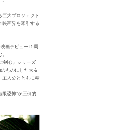
る巨大プロジェクト
本映画界を牽引する
。
映画デビュー15周
む。
に剣心』シリーズ
動のものにした大友
、主人公とともに精
極限恐怖”が圧倒的