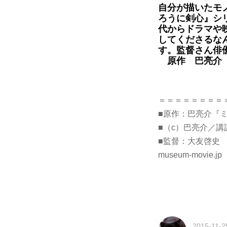
自分が描いたモ
ろうに剣心』シ
代からドラマや
してくださるな
す。監督さん俳
原作 巴亮介
＝＝＝＝＝＝＝＝
■原作：巴亮介『
■（c）巴亮介／講
■監督：大友啓史
museum-movie.jp
2015-11-2