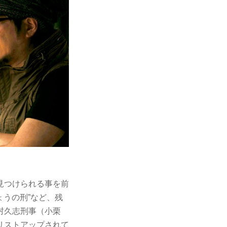
見つけられる事を前
ょうの刑”など、残
村久志刑事（小栗
リストアップされて