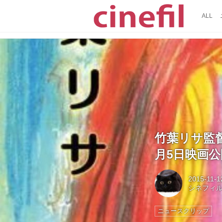
ALL
竹葉リサ監
月5日映画
2015-11-1
シネフィ
ニュースクリップ