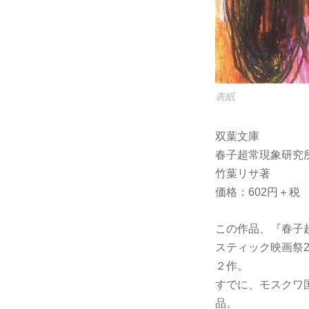
表紙
双葉文庫
春子超常現象研究
竹葉リサ著
価格：602円＋税 
この作品、『春子
スティック映画祭
２作。
すでに、モスクワ
品。