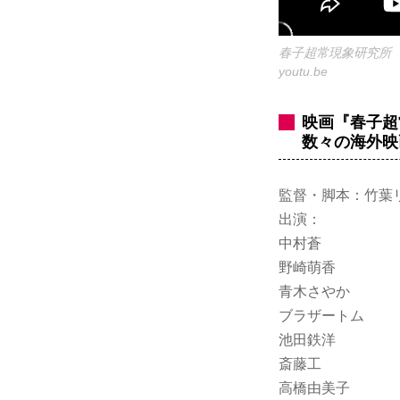
春子超常現象研究所
youtu.be
映画『春子超
数々の海外映
監督・脚本：竹葉
出演：
中村蒼
野崎萌香
青木さやか
ブラザートム
池田鉄洋
斎藤工
高橋由美子