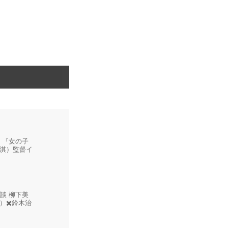
 『女の子
淇）監督イ
談 柳下美
）✖️鈴木治