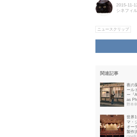
2015-11-1
シネフィ
ニュースクリップ
関連記事
夜の
ール
ー『And
as P
野本
世界
マ・
オー
製作
cinefi