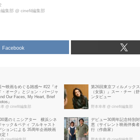
2
ル編集部
@
cinefil編集部
Facebook
葉〜映画をめぐる雑感〜 #22『オ
第26回東京フィルメックス
ド・オーク』とジョン・バージャ
（女孩）』スー・チー（舒
 Our Faces, My Heart, Brief
ンタビュー
hotos』
幸孝
@ cinefil編集部
野本幸孝
@ cinefil編集部
100選のミニシアター 横浜シネ
デビュー30周年記念特別対
ジャック＆ベティ フルキャスト
恵（サイレント映画伴奏者
デションによる 35周年企画映画
行（作曲家）
決定！
l
@ cinefil編集部
野本幸孝
@ cinefil編集部