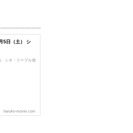
月5日（土） シ
） シネ・リーブル池
haruko-movie.com