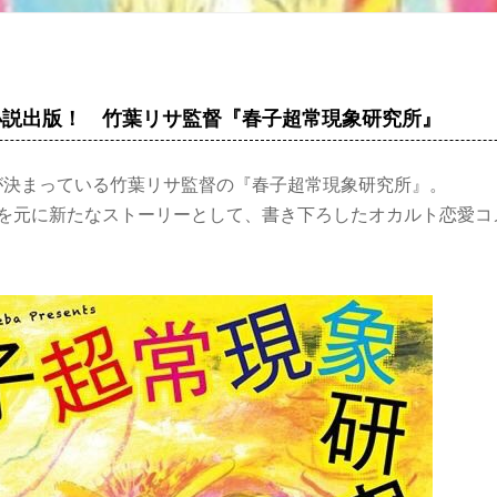
 小説出版！ 竹葉リサ監督『春子超常現象研究所』
開が決まっている竹葉リサ監督の『春子超常現象研究所』。
本を元に新たなストー­リーとして、書き下ろしたオカルト恋愛