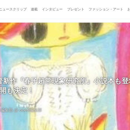
ニュースクリップ
連載
インタビュー
プレゼント
ファッション・アート
督新作『春子超常現象研究所』小説本も登
公開も決定！
2
ル編集部
@
cinefil編集部