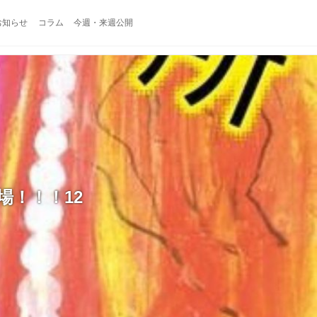
お知らせ
コラム
今週・来週公開
場！！！12