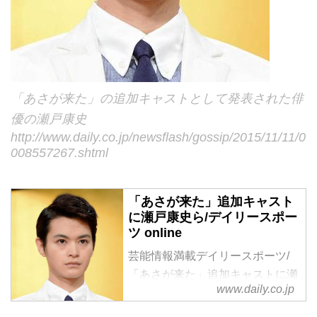
「あさが来た」の追加キャストとして発表された俳
優の瀬戸康史
http://www.daily.co.jp/newsflash/gossip/2015/11/11/0
008557267.shtml
「あさが来た」追加キャスト
に瀬戸康史ら/デイリースポー
ツ online
芸能情報満載デイリースポーツ/
「あさが来た」追加キャストに瀬
www.daily.co.jp
戸康史ら