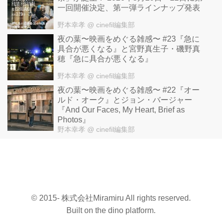
一回開催決定、第一弾ラインナップ発表
野本幸孝
@ cinefil編集部
夜の葉〜映画をめぐる雑感〜 #23『急に
具合が悪くなる』と宮野真生子・磯野真
穂『急に具合が悪くなる』
野本幸孝
@ cinefil編集部
夜の葉〜映画をめぐる雑感〜 #22『オー
ルド・オーク』とジョン・バージャー
『And Our Faces, My Heart, Brief as
Photos』
野本幸孝
@ cinefil編集部
© 2015- 株式会社Miramiru All rights reserved.
Built on
the dino platform
.