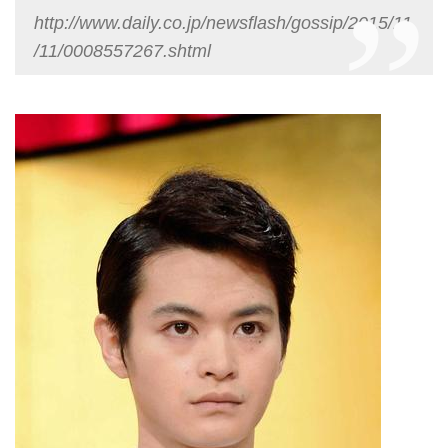
http://www.daily.co.jp/newsflash/gossip/2015/11
/11/0008557267.shtml