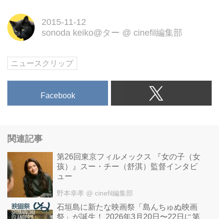
2015-11-12
sonoda keiko@ター
@
cinefil編集部
ニュースクリップ
Facebook
関連記事
第26回東京フィルメックス 『女の子（女
孩）』スー・チー（舒淇）監督インタビ
ュー
野本幸孝
@ cinefil編集部
石垣島に新たな映画祭「島んちゅぬ映画
祭」が誕生！ 2026年3月20日〜22日に第