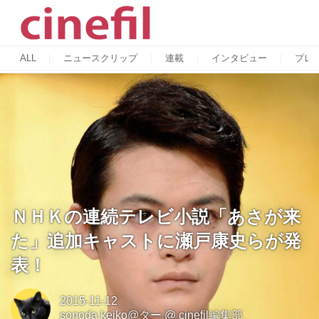
ALL
ニュースクリップ
連載
インタビュー
プレ
ＮＨＫの連続テレビ小説「あさが来
た」追加キャストに瀬戸康史らが発
表！
2015-11-12
sonoda keiko@ター
@
cinefil編集部