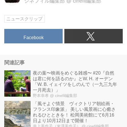
シネフィル編集部
@
cinefil編集部
ニュースクリップ
Facebook
関連記事
夜の葉〜映画をめぐる雑感〜 #20『自然
は君に何を語るのか』とW. H. オーデン
「W. B. イェイツをしのんで（一九三九年
一月死去）」
野本幸孝
@ cinefil編集部
「風そよぐ情景 ヴィクトリア朝絵画・
フランス印象派」 美しい風景画に心癒さ
れるひとときを！ 松岡美術館にて6月16
日より10月12日まで開催！
井上美也子（米澤美也子）
@ cinefil編集部