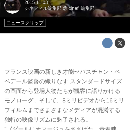
2015-11-03
シネフィル編集部
@
cinefil編集部
ニュースクリップ
フランス映画の新しき才能セバスチャン・ベ
ベデール監督の織りなす スタンダードサイズ
の画面から登場人物たちが観客に語りかける
モノローグ。そして、8ミリビデオから16ミリ
フィルムまでさまざまなメディアが混淆する
独特の映像リズムに魅了される。
"ゴダールにオマージュをささげた、青春映