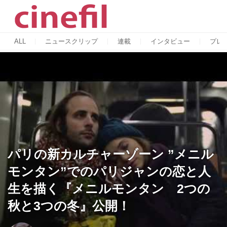
ALL
ニュースクリップ
連載
インタビュー
プレ
パリの新カルチャーゾーン ”メニル
モンタン”でのパリジャンの恋と人
生を描く『メニルモンタン 2つの
秋と3つの冬』公開！