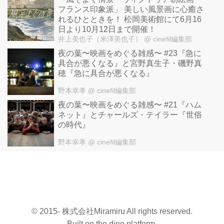
フランス印象派」 美しい風景画に心癒さ
れるひとときを！ 松岡美術館にて6月16
日より10月12日まで開催！
井上美也子（米澤美也子）
@ cinefil編集部
夜の葉〜映画をめぐる雑感〜 #23『急に
具合が悪くなる』と宮野真生子・磯野真
穂『急に具合が悪くなる』
野本幸孝
@ cinefil編集部
夜の葉〜映画をめぐる雑感〜 #21『ハム
ネット』とチャールズ・テイラー『世俗
の時代』
野本幸孝
@ cinefil編集部
© 2015- 株式会社Miramiru All rights reserved.
Built on
the dino platform
.