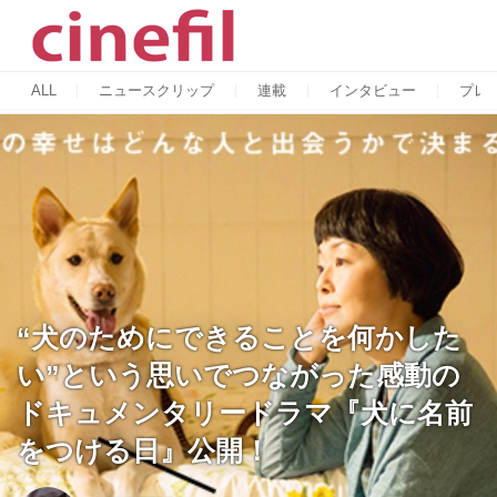
ALL
ニュースクリップ
連載
インタビュー
プレ
“犬のためにできることを何かした
い”という思いでつながった感動の
ドキュメンタリードラマ『犬に名前
をつける日』公開！