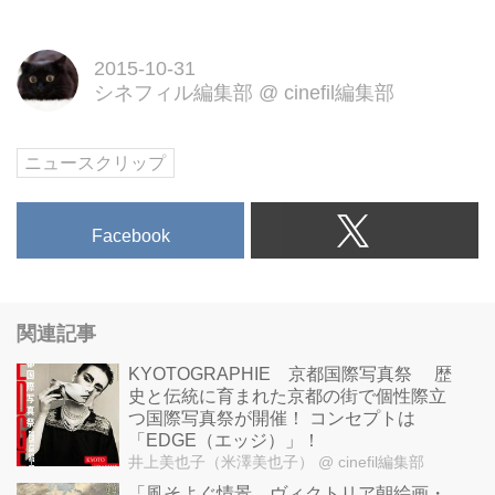
を描いた、感動のドキュメンタリ
ードラマ。10月31日（土）シネ
2015-10-31
スイッチ銀座他にて全国順次ロー
シネフィル編集部
@
cinefil編集部
ドショー。
ニュースクリップ
Facebook
関連記事
KYOTOGRAPHIE 京都国際写真祭 歴
史と伝統に育まれた京都の街で個性際立
つ国際写真祭が開催！ コンセプトは
「EDGE（エッジ）」！
井上美也子（米澤美也子）
@ cinefil編集部
「風そよぐ情景 ヴィクトリア朝絵画・