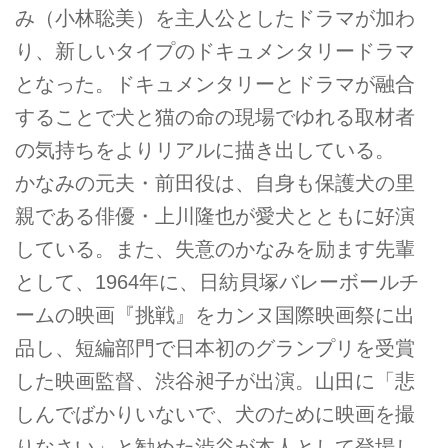
み（小林聡美）を主人公としたドラマが加わ
り、新しいタイプのドキュメンタリードラマ
となった。ドキュメンタリーとドラマが融合
することで犬と猫の命の現場でゆれる取材者
の気持ちをよりリアルに描き出している。
かなみの元夫・前田役は、自身も保護犬の里
親である俳優・上川隆也が愛犬とともに好演
している。また、失意のかなみを励ます先輩
として、1964年に、日紡貝塚バレーボールチ
ームの映画『挑戦』をカンヌ国際映画祭に出
品し、短編部門で日本初のグランプリを受賞
した映画監督、渋谷昶子が出演。山田に「悲
しんでばかりいないで、犬のために映画を撮
りなさい」と勧めた渋谷が本人として登場し