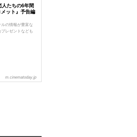
恋人たちの6年間
コメット』予告編
ナルの情報が豊富な
会プレゼントなども
m.cinematoday.jp