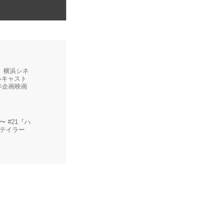
 横浜シネ
ルキャスト
年企画映画
 #21『ハ
テイラー