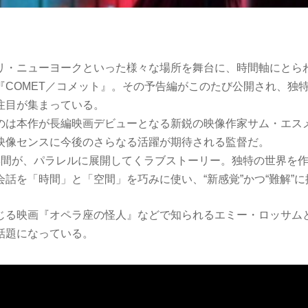
リ・ニューヨークといった様々な場所を舞台に、時間軸にとら
『COMET／コメット』。その予告編がこのたび公開され、独
注目が集まっている。
のは本作が長編映画デビューとなる新鋭の映像作家サム・エス
映像センスに今後のさらなる活躍が期待される監督だ。
年間が、パラレルに展開してくラブストーリー。­独特の世界を
会話を「時間」と「空間」を巧みに使い、“新感覚”かつ“難解”
じる映画『オペラ座の怪人』などで知られるエミー・ロッサム
話題になっている。