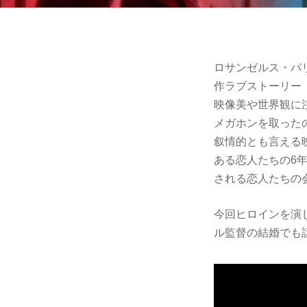
ロサンゼルス・パ
作ラブストーリー
映像美や世界観に
メガホンを取った
叙情的とも言える
ある恋人たちの6
される恋人­たちの
今回ヒロインを演
ル監督の結婚でも