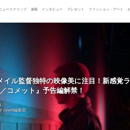
ニュースクリップ
連載
インタビュー
プレゼント
ファッション・アート
メイル監督独特の映像美に注目！新感覚
T／コメット』予告編解禁！
1
@
cinefil編集部