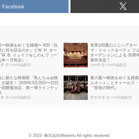
Facebook
葉〜映画をめぐる雑感〜 #20『自
世界100選のミニシアター
に何を語るのか』とW. H. オー
マ・ジャック＆ベティ フ
W. B. イェイツをしのんで（一
オーデションによる 35周
九年一月死去）」
製作決定！
幸孝
@ cinefil編集部
cinefil
@ cinefil編集部
島に新たな映画祭「島んちゅぬ映
夜の葉〜映画をめぐる雑感〜
が誕生！ 2026年3月20日〜22日
ムネット』とチャールズ・
一回開催決定、第一弾ラインナッ
『世俗の時代』
表
幸孝
@ cinefil編集部
野本幸孝
@ cinefil編集部
© 2015- 株式会社Miramiru All rights reserved.