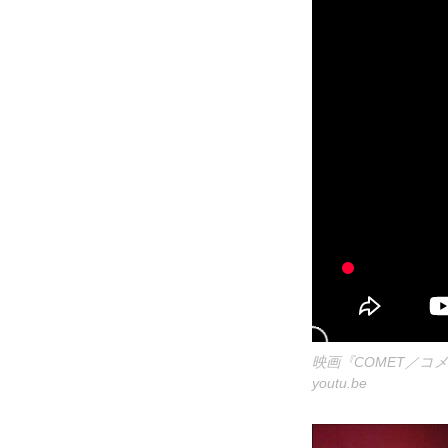
映画『COMET／コ
youtu.be