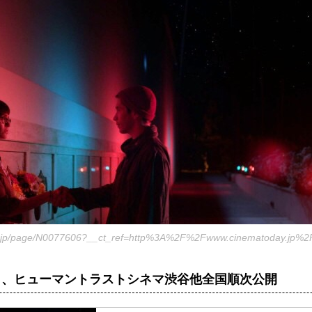
ay.jp/page/N0077606?__ct_ref=http%3A%2F%2Fwww.cinematoday.jp%
より、ヒューマントラストシネマ渋谷他全国順次公開