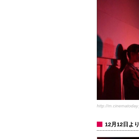
http://m.cinematod
12月12日