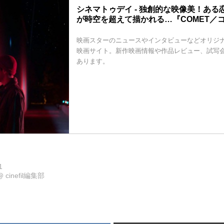
シネマトゥデイ - 独創的な映像美！ある
が時空を超えて描かれる…『COMET／
映画スターのニュースやインタビューなどオリジ
映画サイト。新作映画情報や作品レビュー、試写
あります。
1
@
cinefil編集部