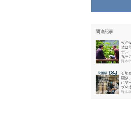
関連記事
夜の
然は君
デン「
九三
野本
石垣
画祭」
に第
プ発
野本