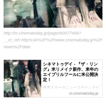
http://m.cinematoday.jp/page/N0077456?
__ct_ref=http%3A%2F%2Fwww.cinematoday.jp%2F
news%2Fdate
シネマトゥデイ - 『ザ・リン
グ』米リメイク新作、来年の
エイプリルフールに米公開決
定！
映画スターのニュースやインタビ
m.cinematoday.jp
ューなどオリジナルの情報が豊富
な映画サイト。新作映画情報や作
品レビュー、試写会プレゼントな