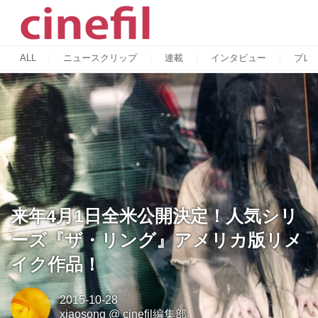
ALL
ニュースクリップ
連載
インタビュー
プレ
来年4月1日全米公開決定！人気シリ
ーズ『ザ・リング』アメリカ版リメ
イク作品！
2015-10-28
xiaosong
@
cinefil編集部