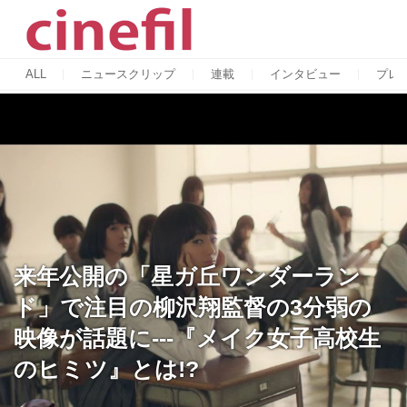
ALL
ニュースクリップ
連載
インタビュー
プレ
来年公開の「星ガ丘ワンダーラン
ド」で注目の柳沢翔監督の3分弱の
映像が話題に---『メイク女子高校生
のヒミツ』とは!?