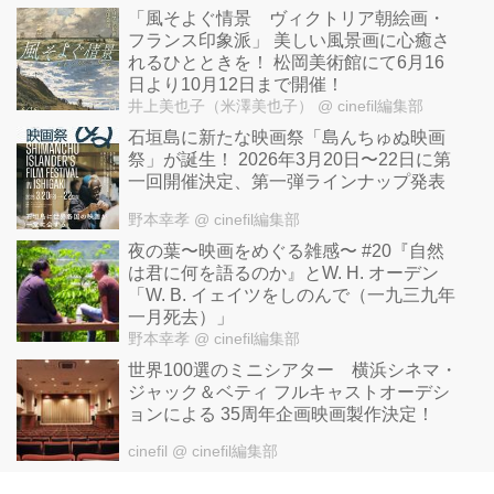
「風そよぐ情景 ヴィクトリア朝絵画・
フランス印象派」 美しい風景画に心癒さ
れるひとときを！ 松岡美術館にて6月16
日より10月12日まで開催！
井上美也子（米澤美也子）
@ cinefil編集部
石垣島に新たな映画祭「島んちゅぬ映画
祭」が誕生！ 2026年3月20日〜22日に第
一回開催決定、第一弾ラインナップ発表
野本幸孝
@ cinefil編集部
夜の葉〜映画をめぐる雑感〜 #20『自然
は君に何を語るのか』とW. H. オーデン
「W. B. イェイツをしのんで（一九三九年
一月死去）」
野本幸孝
@ cinefil編集部
世界100選のミニシアター 横浜シネマ・
ジャック＆ベティ フルキャストオーデシ
ョンによる 35周年企画映画製作決定！
cinefil
@ cinefil編集部