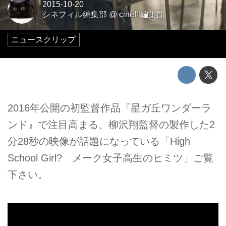
2015-10-20
シネフィル編集部
@
cinefil編集部
ニュースクリップ
2016年公開の初監督作品『星ガ丘ワンダーラ
ンド』で注目高まる、柳沢翔監督の製作した2
分28秒の映像が話題になっている「High
School Girl? メーク女子高生のヒミツ」ご覧
下さい。