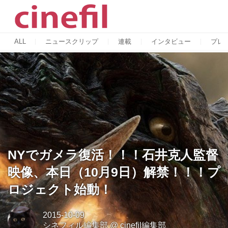
ALL
ニュースクリップ
連載
インタビュー
プレ
NYでガメラ復活！！！石井克人監督
映像、本日（10月9日）解禁！！！プ
ロジェクト始動！
2015-10-09
シネフィル編集部
@
cinefil編集部