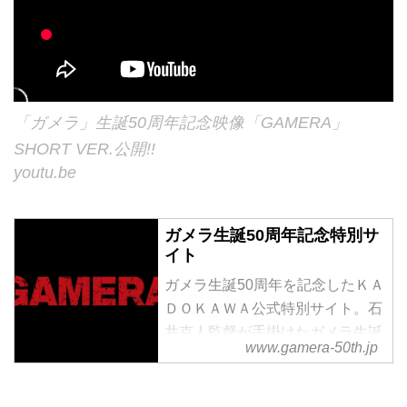
「ガメラ」生誕50周年記念映像「GAMERA」
SHORT VER.公開!!
youtu.be
ガメラ生誕50周年記念特別サ
イト
ガメラ生誕50周年を記念したＫＡ
ＤＯＫＡＷＡ公式特別サイト。石
井克人監督が手掛けたガメラ生誕
www.gamera-50th.jp
50周年記念特別映像ショートバー
ジョン公開中！