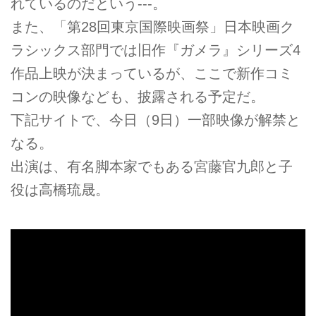
れているのだという---。
また、「第28回東京国際映画祭」日本映画ク
ラシックス部門では旧作『ガメラ』シリーズ4
作品上映が決まっているが、ここで新作コミ
コンの映像なども、披露される予定だ。
下記サイトで、今日（9日）一部映像が解禁と
なる。
出演は、有名脚本家でもある宮藤官九郎と子
役は高橋琉晟。