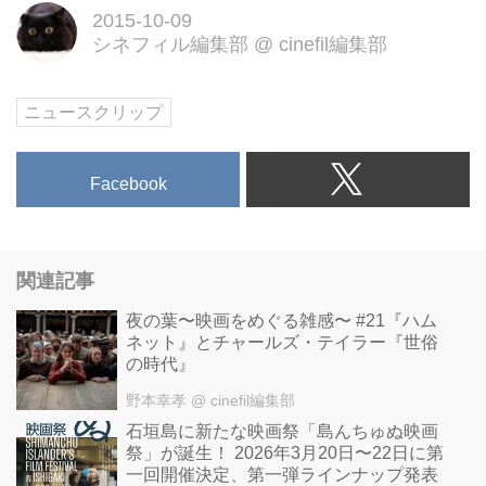
2015-10-09
シネフィル編集部
@
cinefil編集部
ニュースクリップ
Facebook
関連記事
夜の葉〜映画をめぐる雑感〜 #21『ハム
ネット』とチャールズ・テイラー『世俗
の時代』
野本幸孝
@ cinefil編集部
石垣島に新たな映画祭「島んちゅぬ映画
祭」が誕生！ 2026年3月20日〜22日に第
一回開催決定、第一弾ラインナップ発表