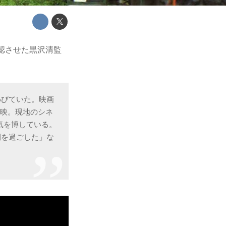
認させた黒沢清監
わびていた。映画
上映。現地のシネ
気を博している。
間を過ごした」な