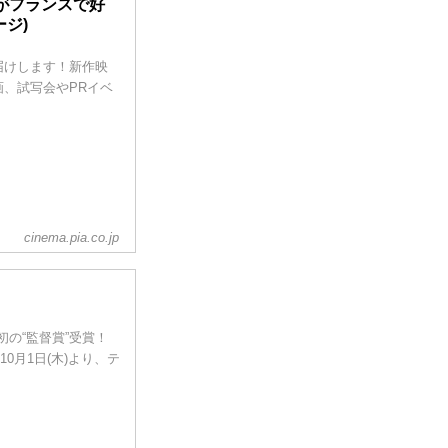
がフランスで好
ジ)
届けします！新作映
、試写会やPRイベ
cinema.pia.co.jp
初の“監督賞”受賞！
0月1日(木)より、テ