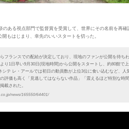
画祭のある視点部門で監督賞を受賞して、世界にその名前を再確
公開もはじまり、幸先のいいスタートを切った。
からフランスでの配給が決定しており、現地のファンが公開を待ち
より1日早い9月30日(現地時間)から公開をスタートし、約80館で
シネシテ レ・アールでは初日の動員数が上位3位に食い込むなど、人
アの評価も高く「見逃してはならない作品」「震えるほど特別な時
が掲載された。
a.co.jp/news/165550/64401/