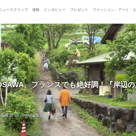
ニュースクリップ
連載
インタビュー
プレゼント
ファッション・アート
OSAWA、フランスでも絶好調！『岸辺
8
ル編集部
@
cinefil編集部