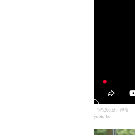
『岸辺の旅』特報
youtu.be