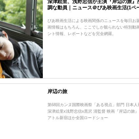
深津絵里、浅野忠信が主演『岸辺の旅』
調な動員｜ニュース＠ぴあ映画生活(1ペー
ぴあ映画生活による映画関係のニュースを毎日お
画情報はもちろん、ここでしか観られない特別動画
ント情報、レポートなどを完全網羅。
岸辺の旅
第68回カンヌ国際映画祭「ある視点」部門 日本人
深津絵里x浅野忠信x黒沢 清監督 映画『岸辺の旅』1
アトル新宿ほか全国ロードショー