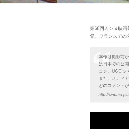
第68回カンヌ映
督。フランスでの
本作は撮影前
は日本での公開
コン、UGC 
また、メディ
どのコメント
http://cinema.pi