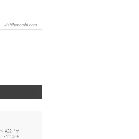
kishibenotabi.com
 #22『オ
・バージャ