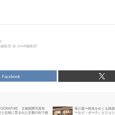
8
ル編集部
@
cinefil編集部
Facebook
TOGRAPHIE 京都国際写真祭
夜の葉〜映画をめぐる雑感〜
と伝統に育まれた京都の街で個
ールド・オーク』とジョン