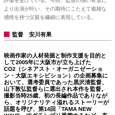
評価を受けている。今回、監督の強い希望に
より出演が叶い、その期待にこたえて複雑な
感情を持つ父親を繊細に表現している。
監督 安川有果
映画作家の人材発掘と制作支援を目的と
して2005年に大阪市が立ち上げた
CO2（シネアスト・オーガニゼーショ
ン・大阪エキシビション）の企画募集に
おいて、選考委員であった黒沢清監督、
山下敦弘監督らに選出され本作を監督。
撮影当時25歳、初の長編作品でありなが
ら、オリジナリティ溢れるストーリーが
話題を呼び、第14回「TAMA NEW