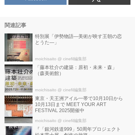
関連記事
特別展「伊勢物語―美術が映す王朝の恋
とうた―」
moichisaito
@ cinefil編集部
「藤本壮介の建築：原初・未来・森」
（森美術館）
moichisaito
@ cinefil編集部
東京・天王洲アイル一帯で10月10日から
10月13日まで MEET YOUR ART
FESTIVAL 2025開催中
moichisaito
@ cinefil編集部
『「銀河鉄道999」50周年プロジェクト