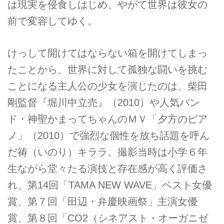
は現実を侵食しはじめ、やがて世界は彼女の
前で変容してゆく。
けっして開けてはならない箱を開けてしまっ
たことから、世界に対して孤独な闘いを挑む
ことになる主人公の少女を演じたのは、柴田
剛監督『堀川中立売』（2010）や人気バン
ド・神聖かまってちゃんのＭＶ「夕方のピア
ノ」（2010）で強烈な個性を放ち話題を呼ん
だ祷（いのり）キララ。撮影当時は小学６年
生ながら堂々たる演技と存在感が高く評価さ
れ、第14回「TAMA NEW WAVE」ベスト女優
賞、第７回「田辺・弁慶映画祭」主演女優
賞、第８回「CO2（シネアスト・オーガニゼ