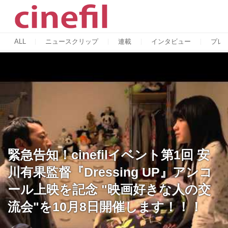
ALL
ニュースクリップ
連載
インタビュー
プレ
緊急告知！cinefilイベント第1回 安
川有果監督『Dressing UP』アンコ
ール上映を記念 "映画好きな人の交
流会"を10月8日開催します！！！