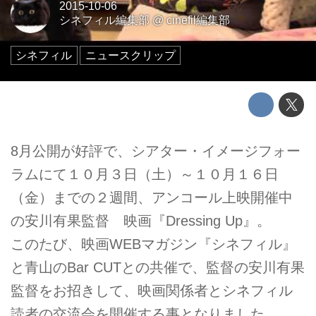
2015-10-06
シネフィル編集部
@
cinefil編集部
シネフィル
ニュースクリップ
8月公開が好評で、シアター・イメージフォー
ラムにて１０月３日（土）～１０月１６日
（金）までの２週間、アンコール上映開催中
の安川有果監督 映画『Dressing Up』。
このたび、映画WEBマガジン『シネフィル』
と青山のBar CUTとの共催で、監督の安川有果
監督をお招きして、映画関係者とシネフィル
読者の交流会を開催する事となりました。