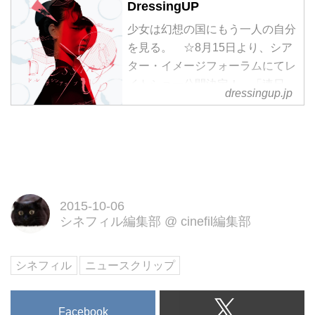
DressingUP
少女は幻想の国にもう一人の自分
を見る。 ☆8月15日より、シア
ター・イメージフォーラムにてレ
イトショー公開決定！ 「連日
dressingup.jp
21:15スタート」
2015-10-06
シネフィル編集部
@
cinefil編集部
シネフィル
ニュースクリップ
Facebook