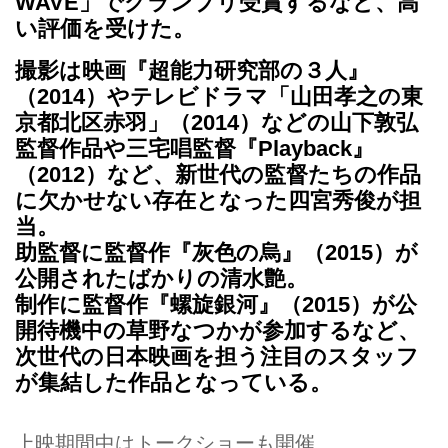
WAVE」でグランプリ受賞するなど、高
い評価を受けた。
撮影は映画『超能力研究部の３人』
（2014）やテレビドラマ「山田孝之の東
京都北区赤羽」（2014）などの山下敦弘
監督作品や三宅唱監督『Playback』
（2012）など、新世代の監督たちの作品
に欠かせない存在となった四宮秀俊が担
当。
助監督に監督作『灰色の烏』（2015）が
公開されたばかりの清水艶。
制作に監督作『螺旋銀河』（2015）が公
開待機中の草野なつかが参加するなど、
次世代の日本映画を担う注目のスタッフ
が集結した作品となっている。
上映期間中はトークショーも開催