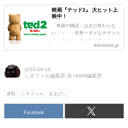
映画『テッド2』 大ヒット上
映中！
「奇跡の物語」はまだ終わらな
い・・・・世界一ダメなテディベ
ア、再出没。見た目は愛くるしい
ted-movie.jp
テディベア、でも中身は下品な中
年オヤジ！その斬新すぎるキャラ
クター設定で世界中を爆笑させ、
2015-09-18
まさかのR指定オリジナルコメデ
シネフィル編集部
@
cinefil編集部
ィ映画史上ナンバー１の歴史的ヒ
ットを記録。日本でも一大ブーム
を巻き起こした”奇跡の”R指定テ
連載
シネフィル
あまぴぃ
ディベア”テッド”が帰って来る！
一体今度は何をやらかす？！
Facebook