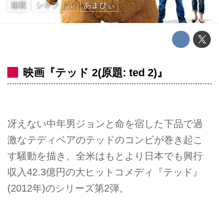
連載
シネフィル
あまぴぃ
映画『テッド 2(原題: ted 2)』
冴えない中年男ジョンと命を宿した下品で過
激なテディベアのテッドのコンビが巻き起こ
す騒動を描き、全米はもとより日本でも興行
収入42.3億円の大ヒットコメディ『テッド』
(2012年)のシリーズ第2弾。