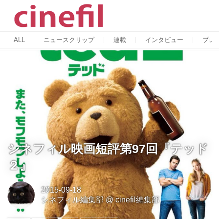
ALL
ニュースクリップ
連載
インタビュー
プレ
シネフィル映画短評第97回『テッド
２』
2015-09-18
シネフィル編集部
@
cinefil編集部