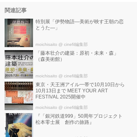
関連記事
特別展「伊勢物語―美術が映す王朝の恋
とうた―」
moichisaito
@ cinefil編集部
「藤本壮介の建築：原初・未来・森」
（森美術館）
moichisaito
@ cinefil編集部
東京・天王洲アイル一帯で10月10日から
10月13日まで MEET YOUR ART
FESTIVAL 2025開催中
moichisaito
@ cinefil編集部
『「銀河鉄道999」50周年プロジェクト
松本零士展 創作の旅路』