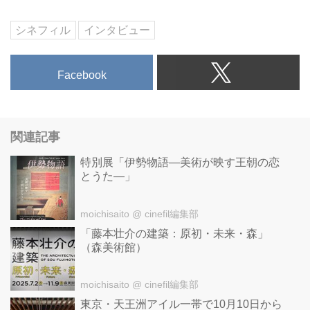
シネフィル
インタビュー
Facebook
関連記事
特別展「伊勢物語―美術が映す王朝の恋
とうた―」
moichisaito
@ cinefil編集部
「藤本壮介の建築：原初・未来・森」
（森美術館）
moichisaito
@ cinefil編集部
東京・天王洲アイル一帯で10月10日から