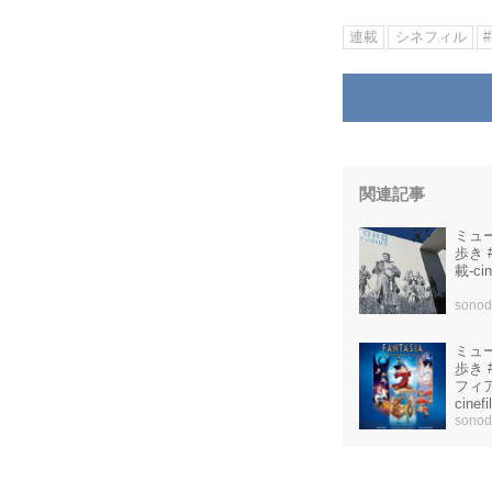
連載
シネフィル
関連記事
ミュ
歩き #49 東宝撮影所の思い
載-cine
sono
ミュ
歩き
フィ
cinef
sono