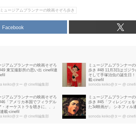
#ミュージアムプランナーの映画そぞろ歩き
Facebook
ミュージアムプランナーの
ージアムプランナーの映画そぞろ
歩き #48 11月3日はゴジラの誕生日、
出 cinefil連
そして手塚治虫の誕生日！:ci
fil
載-cinefil
da keiko@ター
@ cinefil編集部
sonoda keiko@ター
@ cine
ージアムプランナーの映画そぞろ
ミュージアムプランナーの
 #46「アメリカ本国でフィラデル
歩き #45「フィレンツェ
ア・オーケストラを聴きに、、」
た3d映画が」 シネフィル連載-
il連載-cinefil
da keiko@ター
@ cinefil編集部
sonoda keiko@ター
@ cine