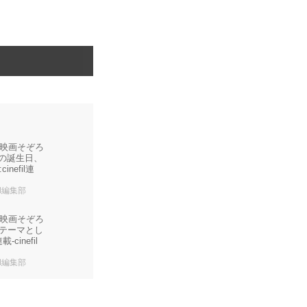
映画そぞろ
nefil連
fil編集部
映画そぞろ
をテーマとし
cinefil
fil編集部