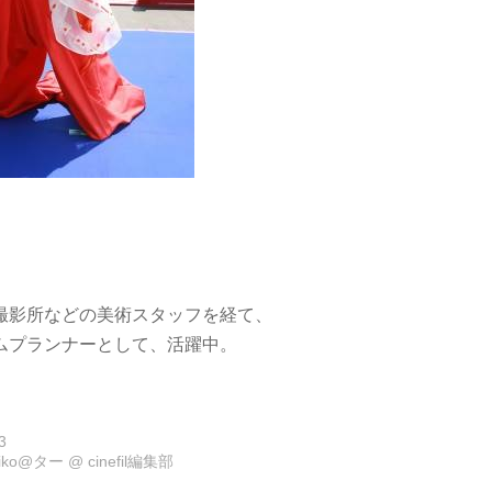
撮影所などの美術スタッフを経て、
ムプランナーとして、活躍中。
3
eiko@ター
@
cinefil編集部