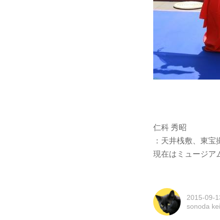
仁科 秀昭
：天井桟敷、東宝
現在はミュージア
2015-09-1
sonoda k