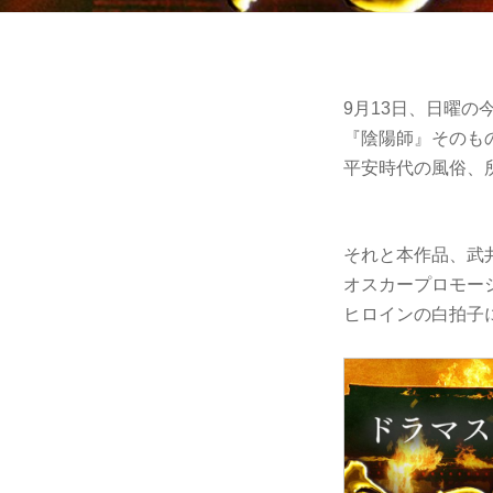
9月13日、日曜
『陰陽師』そのも
平安時代の風俗、
それと本作品、武
オスカープロモー
ヒロインの白拍子