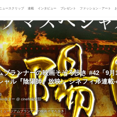
ニュースクリップ
連載
インタビュー
プレゼント
ファッション・アート
プランナーの映画そぞろ歩き #42「9月
ャル『陰陽師』放映」 シネフィル連載-cin
3
eiko@ター
@
cinefil編集部
#ミュージアムプランナーの映画そぞろ歩き