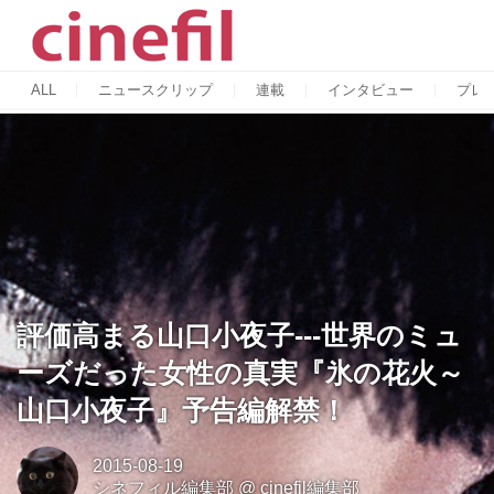
ALL
ニュースクリップ
連載
インタビュー
プレ
評価高まる山口小夜子---世界のミュ
ーズだった女性の真実『氷の花火～
山口小夜子』予告編解禁！
2015-08-19
シネフィル編集部
@
cinefil編集部