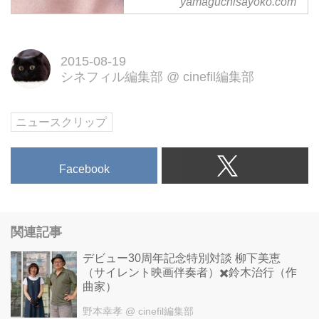
yamaguchisayoko.com
2015-08-19
シネフィル編集部
@
cinefil編集部
ニュースクリップ
Facebook
関連記事
デビュー30周年記念特別対談 柳下美恵
（サイレント映画伴奏者）✖️鈴木治行（作
曲家）
野本幸孝
@ cinefil編集部