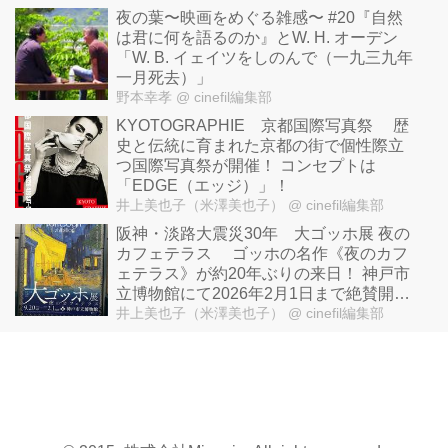
夜の葉〜映画をめぐる雑感〜 #20『自然
は君に何を語るのか』とW. H. オーデン
「W. B. イェイツをしのんで（一九三九年
一月死去）」
野本幸孝
@ cinefil編集部
KYOTOGRAPHIE 京都国際写真祭 歴
史と伝統に育まれた京都の街で個性際立
つ国際写真祭が開催！ コンセプトは
「EDGE（エッジ）」！
井上美也子（米澤美也子）
@ cinefil編集部
阪神・淡路大震災30年 大ゴッホ展 夜の
カフェテラス ゴッホの名作《夜のカフ
ェテラス》が約20年ぶりの来日！ 神戸市
立博物館にて2026年2月1日まで絶賛開催
中！福島県立美術館2026年2月21日より
井上美也子（米澤美也子）
@ cinefil編集部
開催、東京・上野の森美術館2026年5月
29日より開催！