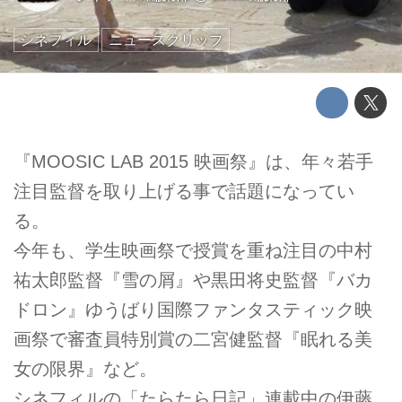
シネフィル
ニュースクリップ
『MOOSIC LAB 2015 映画祭』は、年々若手
注目監督を取り上げる事で話題になってい
る。
今年も、学生映画祭で授賞を重ね注目の中村
祐太郎監督『雪の屑』や黒田将史監督『バカ
ドロン』ゆうばり国際ファンタスティック映
画祭で審査員特別賞の二宮健監督『眠れる美
女の限界』など。
シネフィルの「たらたら日記」連載中の伊藤