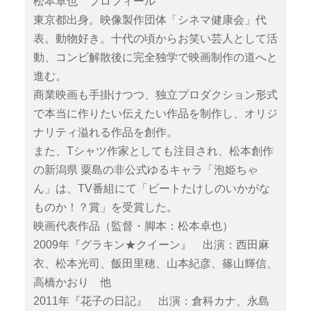
松本卓也 プロフィール
東京都出身。映像製作団体「シネマ健康会」代
表。動物好き。十代の頃からお笑い芸人として活
動、コンビ解散後に完全独学で映画制作の道へと
進む。
商業映画も手掛けつつ、独立プロダクション形式
で本当に作りたい伝えたい作品を制作し、オリジ
ナリティ溢れる作品を創作。
また、Tシャツ作家としても注目され、松本創作
の新潟県 粟島の非公式ゆるキャラ「泡姫ちゃ
ん」は、TV番組にて「ビートたけしのいかがな
ものか！？賞」を受賞した。
映画代表作品（監督・脚本：松本卓也）
2009年『グラキン★クイーン』 出演：西田麻
衣、松本光司、飯田里穂、山本紀彦、篠山輝信、
高橋かおり 他
2011年『花子の日記』 出演：倉科カナ、永島