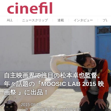
ALL
ニュースクリップ
連載
インタビュー
プレ
自主映画界で注目の松本卓也監督。
年々話題の『MOOSIC LAB 2015 映
画祭 』に出品！
2015-08-18
シネフィル編集部
@
cinefil編集部