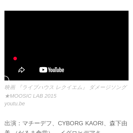
映画 『ライブハウス レクイエム』 ダメージソング
★MOOSIC LAB 2015
youtu.be
出演：マチーデフ、CYBORG KAORI、森下由
美 （だるま食堂）、イグロヒデアキ、