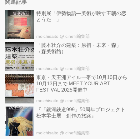
関連記事
特別展「伊勢物語―美術が映す王朝の恋
とうた―」
moichisaito
@ cinefil編集部
「藤本壮介の建築：原初・未来・森」
（森美術館）
moichisaito
@ cinefil編集部
東京・天王洲アイル一帯で10月10日から
10月13日まで MEET YOUR ART
FESTIVAL 2025開催中
moichisaito
@ cinefil編集部
『「銀河鉄道999」50周年プロジェクト
松本零士展 創作の旅路』
moichisaito
@ cinefil編集部