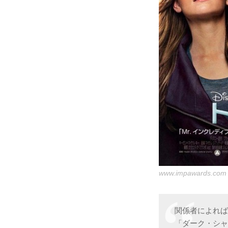
www.impawards.com
関係者によれ
「ダーク・シ