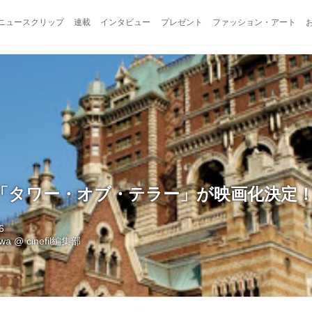
ニュースクリップ
連載
インタビュー
プレゼント
ファッション・アート
「タワー・オブ・テラー」が映画化決定
6
awa
@
cinefil編集部