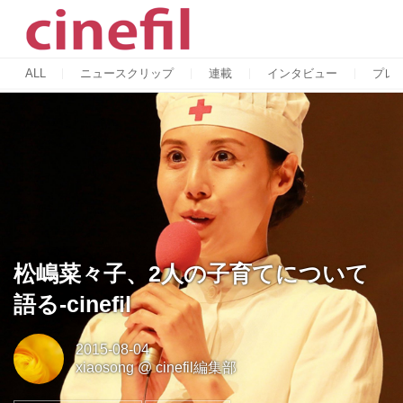
ALL
ニュースクリップ
連載
インタビュー
プレ
松嶋菜々子、2人の子育てについて
語る-cinefil
2015-08-04
xiaosong
@
cinefil編集部