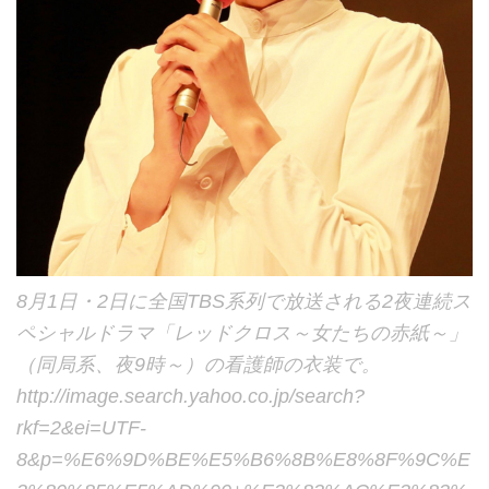
8月1日・2日に全国TBS系列で放送される2夜連続ス
ペシャルドラマ「レッドクロス～女たちの赤紙～」
（同局系、夜9時～）の看護師の衣装で。
http://image.search.yahoo.co.jp/search?
rkf=2&ei=UTF-
8&p=%E6%9D%BE%E5%B6%8B%E8%8F%9C%E