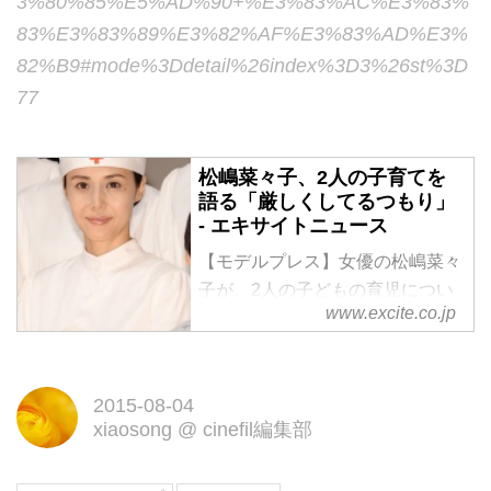
3%80%85%E5%AD%90
+%E3%83%AC%E3%83%
83%E3%83%89%E3%82%AF%E3%83%AD%E3%
82%B9#mode%3Ddetail%26index%3D3%26st%3D
77
松嶋菜々子、2人の子育てを
語る「厳しくしてるつもり」
- エキサイトニュース
【モデルプレス】女優の松嶋菜々
子が、2人の子どもの育児につい
www.excite.co.jp
て近況を明かした。【さらに写真
を見る】出産後も変わらぬスタイ
ル！スラリ美脚をあらわにした松
2015-08-04
嶋菜々子31日放送のTBS系
xiaosong
@
cinefil編集部
「A−Studio」（...