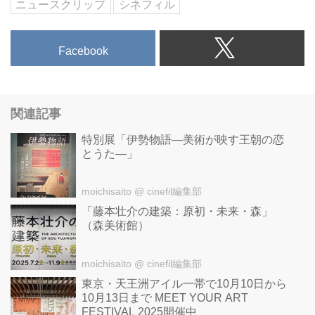
ニュースクリップ
シネフィル
Facebook
関連記事
特別展「伊勢物語―美術が映す王朝の恋
とうた―」
moichisaito
@ cinefil編集部
「藤本壮介の建築：原初・未来・森」
（森美術館）
moichisaito
@ cinefil編集部
東京・天王洲アイル一帯で10月10日から
10月13日まで MEET YOUR ART
FESTIVAL 2025開催中