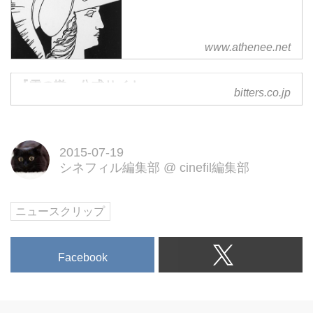
www.athenee.net
『雪の轍』公式サイト
bitters.co.jp
2015-07-19
シネフィル編集部
@
cinefil編集部
ニュースクリップ
Facebook