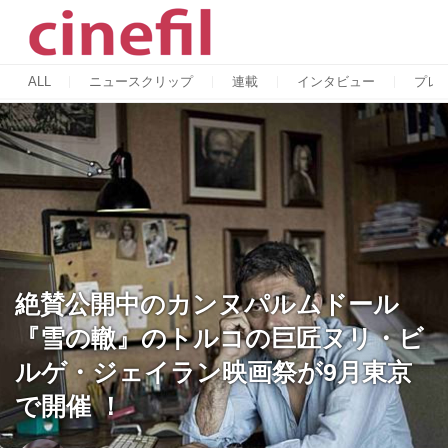
ALL
ニュースクリップ
連載
インタビュー
プレ
絶賛公開中のカンヌパルムドール
『雪の轍』のトルコの巨匠ヌリ・ビ
ルゲ・ジェイラン映画祭が9月東京
で開催 ！