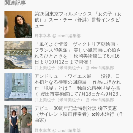
関連記事
第26回東京フィルメックス 『女の子（女
孩）』スー・チー（舒淇）監督インタビ
ュー
野本幸孝
@ cinefil編集部
「風そよぐ情景 ヴィクトリア朝絵画・
フランス印象派」 美しい風景画に心癒さ
れるひとときを！ 松岡美術館にて6月16
日より10月12日まで開催！
井上美也子（米澤美也子）
@ cinefil編集部
アンドリュー・ワイエス展 没後、日
本初となる待望の回顧展！ 作品に描かれ
た「境界」とは？ 独自の精神世界を描
く 豊田市美術館にて7月18日から9月23日
まで開催！
井上美也子（米澤美也子）
@ cinefil編集部
デビュー30周年記念特別対談 柳下美恵
（サイレント映画伴奏者）✖️鈴木治行（作
曲家）
野本幸孝
@ cinefil編集部