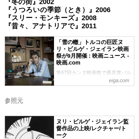
『冬の街』2002
『うつろいの季節（とき）』2006
『スリー・モンキーズ』2008
『昔々、アナトリアで』2011
「雪の轍」トルコの巨匠ヌ
リ・ビルゲ・ジェイラン映画
祭が9月開催 : 映画ニュース -
映画.com
第67回カンヌ映画祭で最高賞パル
eiga.com
ムドールを受賞した「雪の轍」が
公開中の、トルコのヌリ・ビル
ゲ・ジェイラン監督の過去作を紹
参照元
介する「ヌリ・ビルゲ・ジェイラ
ン映画祭2015」が、9月29日から
ヌリ・ビルゲ・ジェイラン監
東京・御茶ノ水のアテネ・フラン
督作品の上映/レクチャー/ト
セ文化センターで開催され
ーク